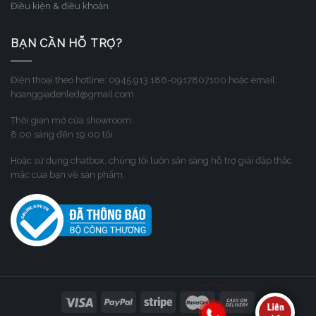
Điều kiện & điều khoản
BẠN CẦN HỖ TRỢ?
Điện thoại theo hotline: 0945.913.186-0917807100 hoặc email:
hoanggiadenled@gmail.com
Thời gian mở cửa showroom:
8:00 sáng đến 19:00 tối
Hoặc sử dụng chatbox, chúng tôi luôn sẳn sàng hỗ trợ giải đáp thắc
mắc của bạn về sản phẩm.