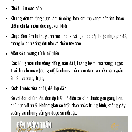
Chất liệu cao cấp
Khung đèn
thường được làm từ đồng, hợp kim mạ vàng, sắt rèn, hoặc
thậm chí là nhôm đúc nguyên khối.
Chụp đèn
làm từ thủy tinh mờ, pha lê, vải lụa cao cấp hoặc nhựa giả đá,
mang lại ánh sáng dịu nhẹ và thẩm mỹ cao.
Màu sắc mang tính cổ điển
Các tông màu như
vàng đồng
,
nâu đất
,
trắng kem
,
mạ vàng
,
ngọc
trai
, hay
bronze (đồng cổ)
là những màu chủ đạo, tạo nên cảm giác
ấm áp và sang trọng.
Kích thước vừa phải, dễ lắp đặt
So với đèn chùm lớn, đèn ốp trần cổ điển có kích thước gọn gàng hơn,
phù hợp với nhiều không gian có trần thấp hoặc trung bình, không gây
vướng víu nhưng vẫn giữ được sự nổi bật.