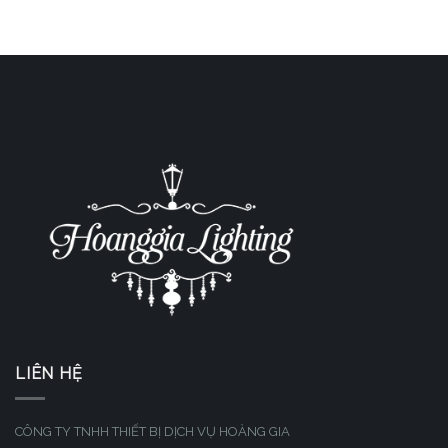
LIÊN HỆ
CÔNG TY TNHH THIẾT BỊ DỊCH VỤ HOÀNG GIA