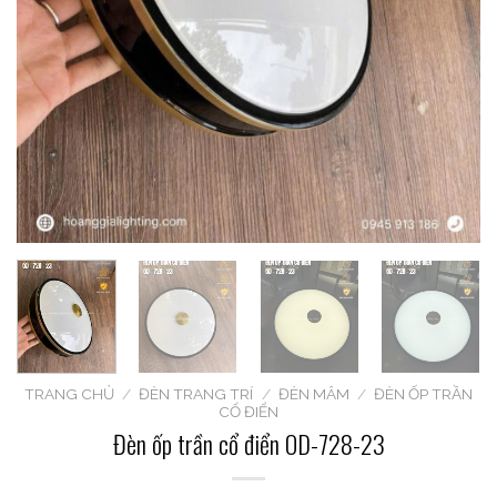
TRANG CHỦ
/
ĐÈN TRANG TRÍ
/
ĐÈN MÂM
/
ĐÈN ỐP TRẦN
CỔ ĐIỂN
Đèn ốp trần cổ điển OD-728-23