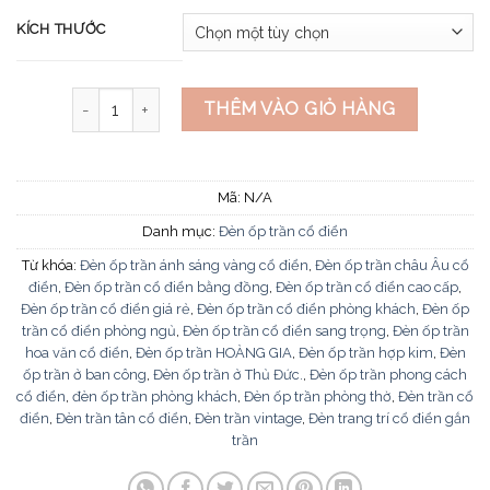
KÍCH THƯỚC
Đèn ốp trần cổ điển OD-728-23 số lượng
THÊM VÀO GIỎ HÀNG
Mã:
N/A
Danh mục:
Đèn ốp trần cổ điển
Từ khóa:
Đèn ốp trần ánh sáng vàng cổ điển
,
Đèn ốp trần châu Âu cổ
điển
,
Đèn ốp trần cổ điển bằng đồng
,
Đèn ốp trần cổ điển cao cấp
,
Đèn ốp trần cổ điển giá rẻ
,
Đèn ốp trần cổ điển phòng khách
,
Đèn ốp
trần cổ điển phòng ngủ
,
Đèn ốp trần cổ điển sang trọng
,
Đèn ốp trần
hoa văn cổ điển
,
Đèn ốp trần HOÀNG GIA
,
Đèn ốp trần hợp kim
,
Đèn
ốp trần ở ban công
,
Đèn ốp trần ở Thủ Đức.
,
Đèn ốp trần phong cách
cổ điển
,
đèn ốp trần phòng khách
,
Đèn ốp trần phòng thờ
,
Đèn trần cổ
điển
,
Đèn trần tân cổ điển
,
Đèn trần vintage
,
Đèn trang trí cổ điển gắn
trần