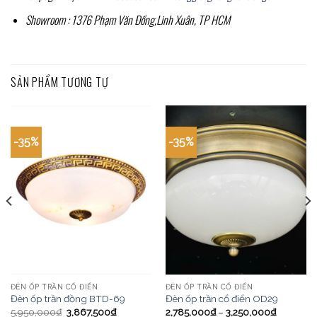
Showroom : 1376 Phạm Văn Đồng,Linh Xuân, TP HCM
SẢN PHẨM TƯƠNG TỰ
-35%
-35%
ĐÈN ỐP TRẦN CỔ ĐIỂN
ĐÈN ỐP TRẦN CỔ ĐIỂN
Đèn ốp trần đồng BTD-69
Đèn ốp trần cổ điển OD29
5,950,000
₫
3,867,500
₫
2,785,000
₫
–
3,250,000
₫