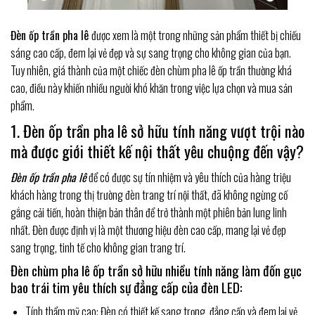
Đèn ốp trần pha lê
được xem là một trong những sản phẩm thiết bị chiếu
sáng cao cấp, đem lại vẻ đẹp và sự sang trọng cho không gian của bạn.
Tuy nhiên, giá thành của một chiếc đèn chùm pha lê ốp trần thường khá
cao, điều này khiến nhiều người khó khăn trong việc lựa chọn và mua sản
phẩm.
1. Đèn ốp trần pha lê sở hữu tính năng vượt trội nào
mà được giới thiết kế nội thất yêu chuộng đến vậy?
Đèn ốp trần pha lê
để có được sự tín nhiệm và yêu thích của hàng triệu
khách hàng trong thị trường đèn trang trí nội thất, đã không ngừng cố
gắng cải tiến, hoàn thiện bản thân để trở thành một phiên bản lung linh
nhất. Đèn được định vị là một thương hiệu đèn cao cấp, mang lại vẻ đẹp
sang trọng, tinh tế cho không gian trang trí.
Đèn chùm pha lê ốp trần sở hữu nhiều tính năng làm đốn gục
bao trái tim yêu thích sự đẳng cấp của đèn LED:
Tính thẩm mỹ cao: Đèn có thiết kế sang trọng, đẳng cấp và đem lại vẻ