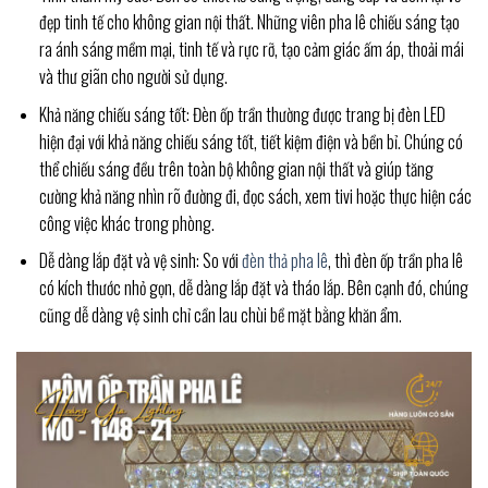
đẹp tinh tế cho không gian nội thất. Những viên pha lê chiếu sáng tạo
ra ánh sáng mềm mại, tinh tế và rực rỡ, tạo cảm giác ấm áp, thoải mái
và thư giãn cho người sử dụng.
Khả năng chiếu sáng tốt: Đèn ốp trần thường được trang bị đèn LED
hiện đại với khả năng chiếu sáng tốt, tiết kiệm điện và bền bỉ. Chúng có
thể chiếu sáng đều trên toàn bộ không gian nội thất và giúp tăng
cường khả năng nhìn rõ đường đi, đọc sách, xem tivi hoặc thực hiện các
công việc khác trong phòng.
Dễ dàng lắp đặt và vệ sinh: So với
đèn thả pha lê
, thì đèn ốp trần pha lê
có kích thước nhỏ gọn, dễ dàng lắp đặt và tháo lắp. Bên cạnh đó, chúng
cũng dễ dàng vệ sinh chỉ cần lau chùi bề mặt bằng khăn ẩm.