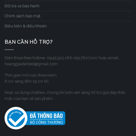
Đổi trả và bảo hành
Chính sách bảo mật
Điều kiện & điều khoản
BẠN CẦN HỖ TRỢ?
Điện thoại theo hotline: 0945.913.186-0917807100 hoặc email:
hoanggiadenled@gmail.com
Thời gian mở cửa showroom:
8:00 sáng đến 19:00 tối
Hoặc sử dụng chatbox, chúng tôi luôn sẳn sàng hỗ trợ giải đáp thắc
mắc của bạn về sản phẩm.