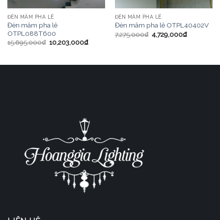
ĐÈN MÂM PHA LÊ
ĐÈN MÂM PHA LÊ
Đèn mâm pha lê
Đèn mâm pha lê OTPL40402V
OTPL088T600
7,275,000
₫
4,729,000
₫
15,695,000
₫
10,203,000
₫