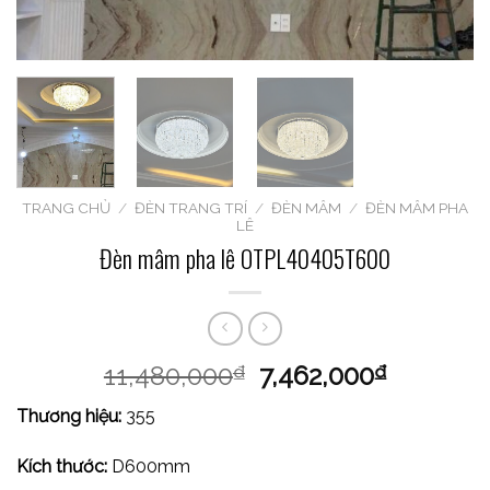
TRANG CHỦ
/
ĐÈN TRANG TRÍ
/
ĐÈN MÂM
/
ĐÈN MÂM PHA
LÊ
Đèn mâm pha lê OTPL40405T600
11,480,000
7,462,000
₫
₫
Thương hiệu:
355
Kích thước:
D600mm