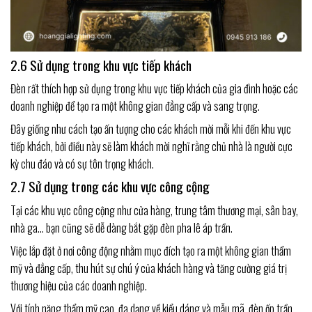
2.6 Sử dụng trong khu vực tiếp khách
Đèn rất thích hợp sử dụng trong khu vực tiếp khách của gia đình hoặc các
doanh nghiệp để tạo ra một không gian đẳng cấp và sang trọng.
Đây giống như cách tạo ấn tượng cho các khách mời mỗi khi đến khu vực
tiếp khách, bởi điều này sẽ làm khách mời nghĩ rằng chủ nhà là người cực
kỳ chu đáo và có sự tôn trọng khách.
2.7 Sử dụng trong các khu vực công cộng
Tại các khu vực công cộng như cửa hàng, trung tâm thương mại, sân bay,
nhà ga… bạn cũng sẽ dễ dàng bắt gặp đèn pha lê áp trần.
Việc lắp đặt ở nơi công động nhằm mục đích tạo ra một không gian thẩm
mỹ và đẳng cấp, thu hút sự chú ý của khách hàng và tăng cường giá trị
thương hiệu của các doanh nghiệp.
Với tính năng thẩm mỹ cao, đa dạng về kiểu dáng và mẫu mã, đèn ốp trần