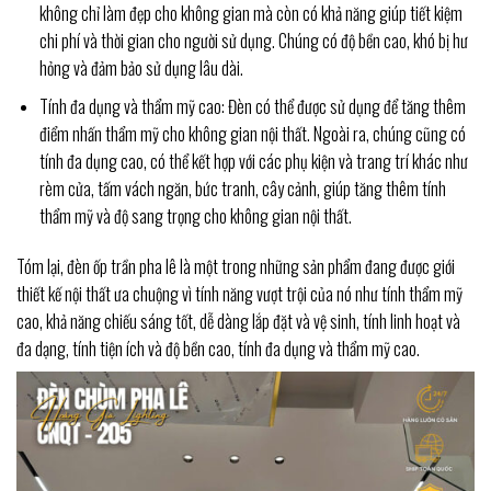
không chỉ làm đẹp cho không gian mà còn có khả năng giúp tiết kiệm
chi phí và thời gian cho người sử dụng. Chúng có độ bền cao, khó bị hư
hỏng và đảm bảo sử dụng lâu dài.
Tính đa dụng và thẩm mỹ cao: Đèn có thể được sử dụng để tăng thêm
điểm nhấn thẩm mỹ cho không gian nội thất. Ngoài ra, chúng cũng có
tính đa dụng cao, có thể kết hợp với các phụ kiện và trang trí khác như
rèm cửa, tấm vách ngăn, bức tranh, cây cảnh, giúp tăng thêm tính
thẩm mỹ và độ sang trọng cho không gian nội thất.
Tóm lại, đèn ốp trần pha lê là một trong những sản phẩm đang được giới
thiết kế nội thất ưa chuộng vì tính năng vượt trội của nó như tính thẩm mỹ
cao, khả năng chiếu sáng tốt, dễ dàng lắp đặt và vệ sinh, tính linh hoạt và
đa dạng, tính tiện ích và độ bền cao, tính đa dụng và thẩm mỹ cao.