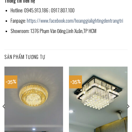
Thông tin liên hệ
Hotline: 0945.913.186 ; 0917.807.100
Fanpage:
https://www.facebook.com/hoanggialightingdentrangtri
Showroom: 1376 Phạm Văn Đồng,Linh Xuân,TP HCM
SẢN PHẨM TƯƠNG TỰ
-35%
-35%