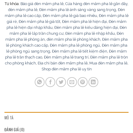
Từ khóa:
Báo giá đèn mâm pha lê
,
Cửa hàng đèn mâm pha lê gần đây
,
đèn mâm pha lê
,
Đèn mâm pha lê ánh sáng vàng sang trọng
,
Đèn
mâm pha lê cao cấp
,
Đèn mâm pha lê giá bao nhiêu
,
Đèn mâm pha lê
giá rẻ
,
Đèn mâm pha lê giá tốt
,
Đèn mâm pha lê hiện đại
,
Đèn mâm
pha lê hiện đại nhập khẩu
,
Đèn mâm pha lê kiểu dáng hiện đại
,
Đèn
mâm pha lê lắp trần chung cư
,
Đèn mâm pha lê nhập khẩu
,
Đèn
mâm pha lê phòng ăn
,
đèn mâm pha lê phòng khách
,
Đèn mâm pha
lê phòng khách cao cấp
,
Đèn mâm pha lê phòng ngủ
,
Đèn mâm pha
lê phòng ngủ sang trọng
,
Đèn mâm pha lê tiết kiệm điện
,
Đèn mâm
pha lê trần thạch cao
,
Đèn mâm pha lê trang trí
,
Đèn mâm pha lê tròn
cho phòng khách
,
Địa chỉ bán đèn mâm pha lê
,
Mua đèn mâm pha lê
,
Shop đèn mâm pha lê uy tín
MÔ TẢ
ĐÁNH GIÁ (0)