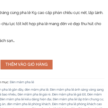
 tráng cùng pha lê K9 cao cấp phản chiếu cực nét, lấp lánh.
 chịu lực tốt kết hợp pha lê mang đến vẻ đẹp thu hút cho
ách sạn…
ê OTPL355 số lượng
THÊM VÀO GIỎ HÀNG
h mục:
Đèn mâm pha lê
 pha lê gần đây
,
đèn mâm pha lê
,
Đèn mâm pha lê ánh sáng vàng sang
á bao nhiêu
,
Đèn mâm pha lê giá rẻ
,
Đèn mâm pha lê giá tốt
,
Đèn mâm
Đèn mâm pha lê kiểu dáng hiện đại
,
Đèn mâm pha lê lắp trần chung cư
,
g ăn
,
đèn mâm pha lê phòng khách
,
Đèn mâm pha lê phòng khách cao