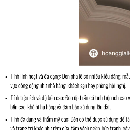
Tính linh hoạt và đa dạng: Đèn pha lê có nhiều kiểu dáng, m
vực công cộng như nhà hàng, khách sạn hay phòng hội nghị.
Tính tiện ích và độ bền cao: Đèn ốp trần có tính tiện ích ca
bền cao, khó bị hư hỏng và đảm bảo sử dụng lâu dài.
Tính đa dụng và thẩm mỹ cao: Đèn có thể được sử dụng để tă
và trang trí khác như rèm cửa, tấm vách ngăn, bức tranh, câ