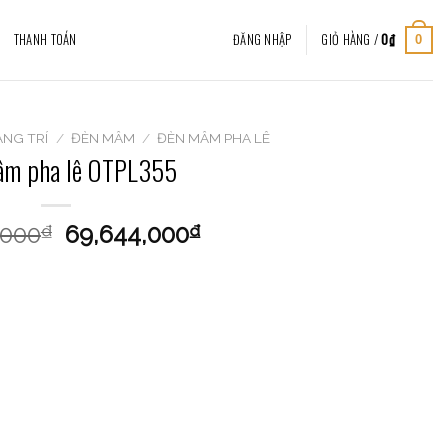
THANH TOÁN
ĐĂNG NHẬP
GIỎ HÀNG /
0
₫
0
ANG TRÍ
/
ĐÈN MÂM
/
ĐÈN MÂM PHA LÊ
âm pha lê OTPL355
,000
69,644,000
₫
₫