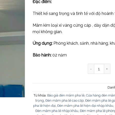
Đặc điểm:
Thiết kế sang trọng và tinh tế với độ hoành
Mâm kim loại xi vàng cứng cáp , dày dặn độ
mọi không gian.
Ứng dụng:
Phòng khách, sảnh, nhà hàng, kh
Bảo hành:
02 năm
Đèn mâm pha l
Dan
Từ khóa:
Báo giá đèn mâm pha lê
,
Cửa hàng đèn mâm
trọng
,
Đèn mâm pha lê cao cấp
,
Đèn mâm pha lê gi
pha lê hiện đại
,
Đèn mâm pha lê hiện đại nhập khẩu
,
Đèn mâm pha lê nhập khẩu
,
Đèn mâm pha lê phòn