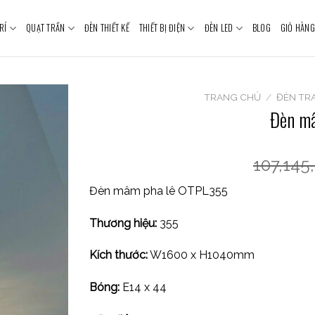
RÍ
QUẠT TRẦN
ĐÈN THIẾT KẾ
THIẾT BỊ ĐIỆN
ĐÈN LED
BLOG
GIỎ HÀNG
TRANG CHỦ
/
ĐÈN TR
Đèn m
107,145
Đèn mâm pha lê OTPL355
Thương hiệu:
355
Kích thước:
W1600 x H1040mm
Bóng:
E14 x 44