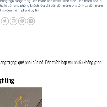
hòng ngủ sang trọng
,
Đèn mâm pha lê tiết kiệm điện
,
Đèn mâm pha lê
a lê tròn cho phòng khách
,
Địa chỉ bán đèn mâm pha lê
,
Mua đèn mâm
hop đèn mâm pha lê uy tín
ng trọng, quý phái của nó. Đèn thích hợp với nhiều không gian
ighting