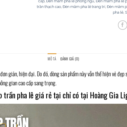
cấp
,
Đèn mâm pha lê phòng ngủ
,
Đèn mâm pha lê p
trần thạch cao
,
Đèn mâm pha lê trang trí
,
Đèn mâm ph
pha lê
,
S
MÔ TẢ
ĐÁNH GIÁ (0)
n giản, hiện đại. Do đó, dòng sản phẩm này vẫn thể hiện vẻ đẹp sa
hông gian cao cấp sang trọng.
 trần pha lê giá rẻ tại chỉ có tại Hoàng Gia L