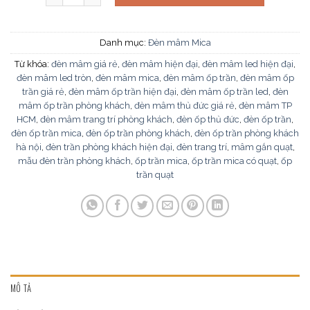
Danh mục:
Đèn mâm Mica
Từ khóa:
đèn mâm giá rẻ
,
đèn mâm hiện đại
,
đèn mâm led hiện đại
,
đèn mâm led tròn
,
đèn mâm mica
,
đèn mâm ốp trần
,
đèn mâm ốp
trần giá rẻ
,
đèn mâm ốp trần hiện đại
,
đèn mâm ốp trần led
,
đèn
mâm ốp trần phòng khách
,
đèn mâm thủ đức giá rẻ
,
đèn mâm TP
HCM
,
đèn mâm trang trí phòng khách
,
đèn ốp thủ đức
,
đèn ốp trần
,
đèn ốp trần mica
,
đèn ốp trần phòng khách
,
đèn ốp trần phòng khách
hà nội
,
đèn trần phòng khách hiện đại
,
đèn trang trí
,
mâm gắn quạt
,
mẫu đèn trần phòng khách
,
ốp trần mica
,
ốp trần mica có quạt
,
ốp
trần quạt
MÔ TẢ