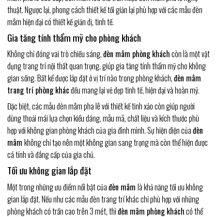
thuật. Ngược lại, phong cách thiết kế tối giản lại phù hợp với các mẫu đèn
mâm hiện đại có thiết kế giản dị, tinh tế.
Gia tăng tính thẩm mỹ cho phòng khách
Không chỉ đóng vai trò chiếu sáng,
đèn mâm phòng khách
còn là một vật
dụng trang trí nội thất quan trọng, giúp gia tăng tính thẩm mỹ cho không
gian sống. Bất kể được lắp đặt ở vị trí nào trong phòng khách,
đèn mâm
trang trí phòng khác
đều mang lại vẻ đẹp tinh tế, hiện đại và hoàn mỹ.
Đặc biệt, các mẫu đèn mâm pha lê với thiết kế tinh xảo còn giúp người
dùng thoải mái lựa chọn kiểu dáng, mẫu mã, chất liệu và kích thước phù
hợp với không gian phòng khách của gia đình mình. Sự hiện diện của
đèn
mâm
không chỉ tạo nên một không gian sang trọng mà còn thể hiện được
cá tính và đẳng cấp của gia chủ.
Tối ưu không gian lắp đặt
Một trong những ưu điểm nổi bật của
đèn mâm
là khả năng tối ưu không
gian lắp đặt. Nếu như các mẫu đèn trang trí khác chỉ phù hợp với những
phòng khách có trần cao trên 3 mét, thì
đèn mâm phòng khách
có thể