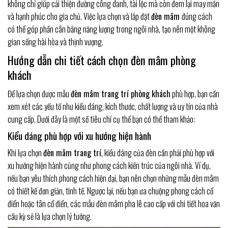
không chỉ giúp cải thiện đường công danh, tài lộc mà còn đem lại may mắn
và hạnh phúc cho gia chủ. Việc lựa chọn và lắp đặt
đèn mâm
đúng cách
có thể góp phần cân bằng năng lượng trong ngôi nhà, tạo nên một không
gian sống hài hòa và thịnh vượng.
Hướng dẫn chi tiết cách chọn đèn mâm phòng
khách
Để lựa chọn được mẫu
đèn mâm trang trí phòng khách
phù hợp, bạn cần
xem xét các yếu tố như kiểu dáng, kích thước, chất lượng và uy tín của nhà
cung cấp. Dưới đây là một số tiêu chí cụ thể bạn có thể tham khảo:
Kiểu dáng phù hợp với xu hướng hiện hành
Khi lựa chọn
đèn mâm trang trí
, kiểu dáng của đèn cần phải phù hợp với
xu hướng hiện hành cũng như phong cách kiến trúc của ngôi nhà. Ví dụ,
nếu bạn yêu thích phong cách hiện đại, bạn nên chọn những mẫu đèn mâm
có thiết kế đơn giản, tinh tế. Ngược lại, nếu bạn ưa chuộng phong cách cổ
điển hoặc tân cổ điển, các mẫu đèn mâm pha lê cao cấp với chi tiết hoa văn
cầu kỳ sẽ là lựa chọn lý tưởng.