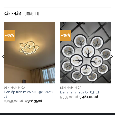
SẢN PHẨM TƯƠNG TỰ
-35%
-35%
ĐÈN MÂM MICA
ĐÈN MÂM MICA
Đèn ốp trần mica MO-9000/12
Đèn mâm mica OT83T12
cánh
5,355,000
₫
3,481,000
₫
6,659,000
₫
4,328,350
₫