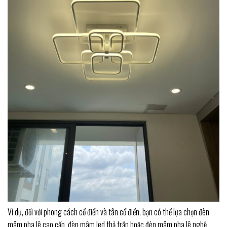
Ví dụ, đối với phong cách cổ điển và tân cổ điển, bạn có thể lựa chọn đèn
mâm pha lê cao cấp, đèn mâm led thả trần hoặc đèn mâm pha lê nghệ