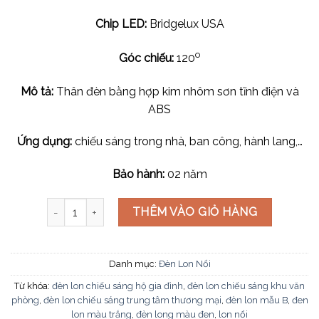
Chip LED:
Bridgelux USA
o
Góc chiếu:
120
Mô tả:
Thân đèn bằng hợp kim nhôm sơn tĩnh điện và
ABS
Ứng dụng:
chiếu sáng trong nhà, ban công, hành lang,…
Bảo hành:
02 năm
Đèn lon nổi LED SMD-12W LN-53 số lượng
THÊM VÀO GIỎ HÀNG
Danh mục:
Đèn Lon Nổi
Từ khóa:
đèn lon chiếu sáng hộ gia đình
,
đèn lon chiếu sáng khu văn
phòng
,
đèn lon chiếu sáng trung tâm thương mại
,
đèn lon mẫu B
,
đen
lon màu trắng
,
đèn long màu đen
,
lon nổi