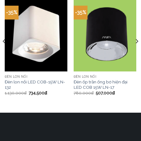
-35%
-35%
ĐÈN LON NỔI
ĐÈN LON NỔI
Đèn lon nổi LED COB-15W LN-
Đèn ốp trần ống bơ hiện đại
132
LED COB 15W LN-17
1,130,000
₫
734,500
₫
780,000
₫
507,000
₫