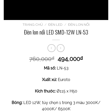
TRANG CHỦ
/
ĐÈN LED
/
ĐÈN LON NỔI
Đèn lon nổi LED SMD-12W LN-53
760,000
494,000
₫
₫
Mã số:
LN-53
Xuất xứ:
Euroto
Kích thước:
Ø115 x H50
Bóng:
LED 12W, tùy chọn 1 trong 3 màu 3000K/
4000K/ 6500K