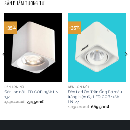
SẢN PHẨM TƯƠNG TỰ
-35%
-35%
ĐÈN LON NỔI
ĐÈN LON NỔI
Đèn lon nổi LED COB-15W LN-
Đèn Led Ốp Trần Ống Bơ màu
132
trắng hiện đại LED COB 10W
LN-27
1,130,000
₫
734,500
₫
1,030,000
₫
669,500
₫