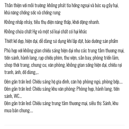
Thân thiện với môi trường: không phát tia hồng ngoại và bức xạ gây hại,
khả năng chống sốc và chống rung
Không nhấp nháy, tiêu thụ điện năng thấp, khởi động nhanh.
Không chứa chất Hg và một số loại chất có hại khác
Thiết kế đẹp, hiện đại, dễ dàng sử dụng khi lắp đặt, bảo dưỡng sản phẩm
Phù hợp với không gian chiếu sáng hiện đại như các trung tâm thương mại,
tiền sảnh, hành lang, rạp chiếu phim, thư viện, sân bay, phòng triển lãm,
shop thời trang, chung cư, văn phòng, không gian sống hiện đại, chiếu rọi
tranh, ảnh, đồ dùng,,..
Đèn gắn trần led: Chiếu sáng hộ gia đình, căn hộ: phòng ngủ, phòng bếp….
Đèn gắn trần led: Chiếu sáng khu văn phòng: Phòng họp, hành lang, tiền
sảnh, WC…
Đèn gắn trần led: Chiếu sáng trung tâm thương mại, siêu thị: Sảnh, khu
mua bán chung….