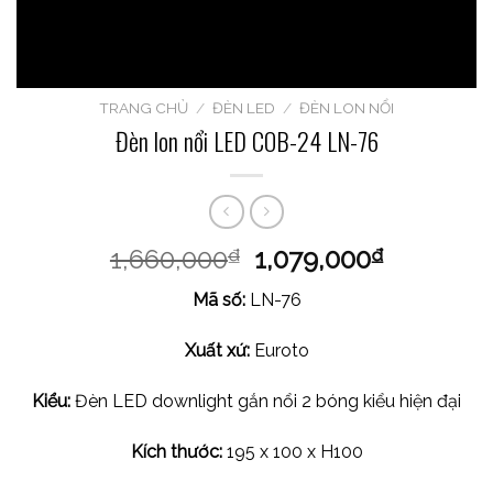
TRANG CHỦ
/
ĐÈN LED
/
ĐÈN LON NỔI
Đèn lon nổi LED COB-24 LN-76
1,660,000
1,079,000
₫
₫
Mã số:
LN-76
Xuất xứ:
Euroto
Kiểu:
Đèn LED downlight gắn nổi 2 bóng kiểu hiện đại
Kích thước:
195 x 100 x H100