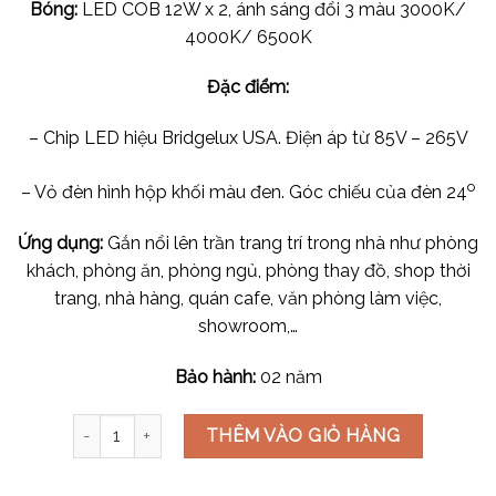
Bóng:
LED COB 12W x 2, ánh sáng đổi 3 màu 3000K/
4000K/ 6500K
Đặc điểm:
–
Chip LED hiệu Bridgelux USA. Điện áp từ 85V – 265V
o
– Vỏ đèn hình hộp khối màu đen. Góc chiếu của đèn 24
Ứng dụng:
Gắn nổi lên trần trang trí trong nhà như phòng
khách, phòng ăn, phòng ngủ, phòng thay đồ, shop thời
trang, nhà hàng, quán cafe, văn phòng làm việc,
showroom,…
Bảo hành:
02 năm
Đèn lon nổi LED COB-24 LN-76 số lượng
THÊM VÀO GIỎ HÀNG