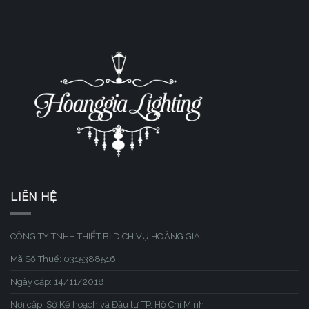
LIÊN HỆ
CÔNG TY TNHH THIẾT BỊ DỊCH VỤ HOÀNG GIA
Mã Số Thuế: 0315388516
Ngày cấp: 14/11/2018
Nơi cấp: Sở Kế hoạch và Đầu tư TP. Hồ Chí Minh