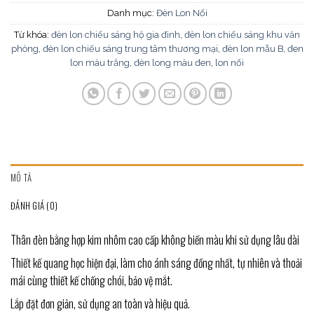
Danh mục:
Đèn Lon Nổi
Từ khóa:
đèn lon chiếu sáng hộ gia đình
,
đèn lon chiếu sáng khu văn
phòng
,
đèn lon chiếu sáng trung tâm thương mại
,
đèn lon mẫu B
,
đen
lon màu trắng
,
đèn long màu đen
,
lon nổi
MÔ TẢ
ĐÁNH GIÁ (0)
Thân đèn bằng hợp kim nhôm cao cấp không biến màu khi sử dụng lâu dài
Thiết kế quang học hiện đại, làm cho ánh sáng đồng nhất, tự nhiên và thoải
mái cùng thiết kế chống chói, bảo vệ mắt.
Lắp đặt đơn giản, sử dụng an toàn và hiệu quả.