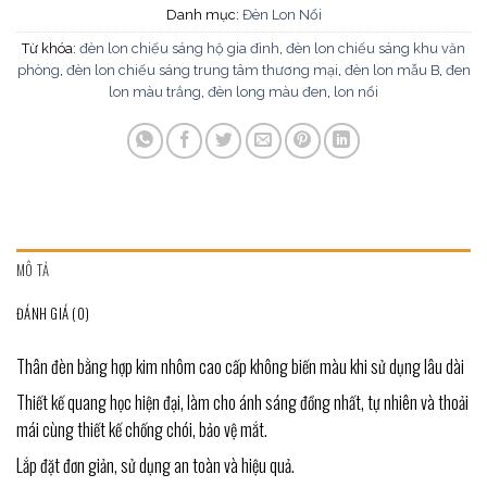
Danh mục:
Đèn Lon Nổi
Từ khóa:
đèn lon chiếu sáng hộ gia đình
,
đèn lon chiếu sáng khu văn
phòng
,
đèn lon chiếu sáng trung tâm thương mại
,
đèn lon mẫu B
,
đen
lon màu trắng
,
đèn long màu đen
,
lon nổi
MÔ TẢ
ĐÁNH GIÁ (0)
Thân đèn bằng hợp kim nhôm cao cấp không biến màu khi sử dụng lâu dài
Thiết kế quang học hiện đại, làm cho ánh sáng đồng nhất, tự nhiên và thoải
mái cùng thiết kế chống chói, bảo vệ mắt.
Lắp đặt đơn giản, sử dụng an toàn và hiệu quả.