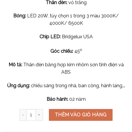
Thân đèn:
vỏ trắng
Bóng:
LED 20W, tùy chọn 1 trong 3 màu 3000K/
4000K/ 6500K
Chip LED:
Bridgelux USA
o
Góc chiếu:
45
Mô tả:
Thân đèn bằng hợp kim nhôm sơn tĩnh điện và
ABS
Ứng dụng:
chiếu sáng trong nhà, ban công, hành lang,…
Bảo hành:
02 năm
Đèn lon nổi LED COB-20W LN-133 số lượng
THÊM VÀO GIỎ HÀNG