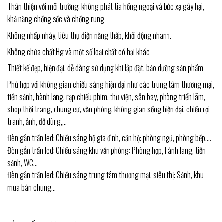
Thân thiện với môi trường: không phát tia hồng ngoại và bức xạ gây hại,
khả năng chống sốc và chống rung
Không nhấp nháy, tiêu thụ điện năng thấp, khởi động nhanh.
Không chứa chất Hg và một số loại chất có hại khác
Thiết kế đẹp, hiện đại, dễ dàng sử dụng khi lắp đặt, bảo dưỡng sản phẩm
Phù hợp với không gian chiếu sáng hiện đại như các trung tâm thương mại,
tiền sảnh, hành lang, rạp chiếu phim, thư viện, sân bay, phòng triển lãm,
shop thời trang, chung cư, văn phòng, không gian sống hiện đại, chiếu rọi
tranh, ảnh, đồ dùng,,..
Đèn gắn trần led: Chiếu sáng hộ gia đình, căn hộ: phòng ngủ, phòng bếp….
Đèn gắn trần led: Chiếu sáng khu văn phòng: Phòng họp, hành lang, tiền
sảnh, WC…
Đèn gắn trần led: Chiếu sáng trung tâm thương mại, siêu thị: Sảnh, khu
mua bán chung….