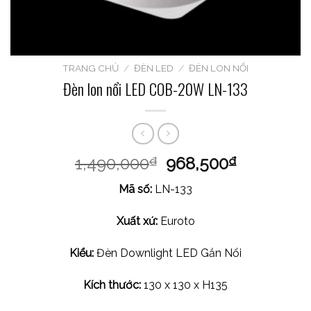
TRANG CHỦ
/
ĐÈN LED
/
ĐÈN LON NỔI
Đèn lon nổi LED COB-20W LN-133
1,490,000
968,500
₫
₫
Mã số:
LN-133
Xuất xứ:
Euroto
Kiểu:
Đèn Downlight LED Gắn Nổi
Kích thước:
130 x 130 x H135