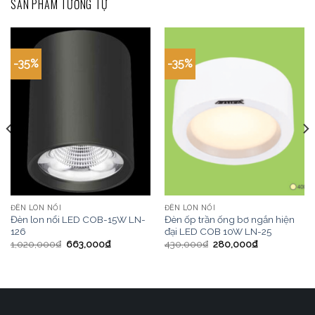
SẢN PHẨM TƯƠNG TỰ
-35%
-35%
ĐÈN LON NỔI
ĐÈN LON NỔI
Đèn lon nổi LED COB-15W LN-
Đèn ốp trần ống bơ ngắn hiện
126
đại LED COB 10W LN-25
1,020,000
₫
663,000
₫
430,000
₫
280,000
₫