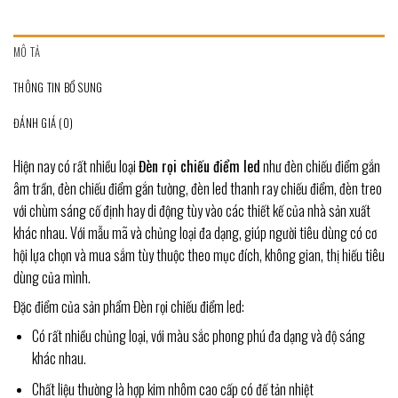
MÔ TẢ
THÔNG TIN BỔ SUNG
ĐÁNH GIÁ (0)
Hiện nay có rất nhiều loại
Đèn rọi chiếu điểm led
như đèn chiếu điểm gắn
âm trần, đèn chiếu điểm gắn tường, đèn led thanh ray chiếu điểm, đèn treo
với chùm sáng cố định hay di động tùy vào các thiết kế của nhà sản xuất
khác nhau. Với mẫu mã và chủng loại đa dạng, giúp người tiêu dùng có cơ
hội lựa chọn và mua sắm tùy thuộc theo mục đích, không gian, thị hiếu tiêu
dùng của mình.
Đặc điểm của sản phẩm Đèn rọi chiếu điểm led:
Có rất nhiều chủng loại, với màu sắc phong phú đa dạng và độ sáng
khác nhau.
Chất liệu thường là hợp kim nhôm cao cấp có đế tản nhiệt