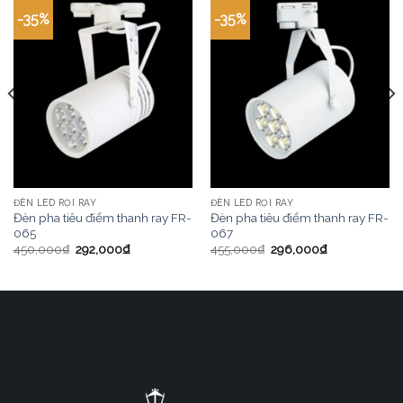
-35%
-35%
ĐÈN LED RỌI RAY
ĐÈN LED RỌI RAY
Đèn pha tiêu điểm thanh ray FR-
Đèn pha tiêu điểm thanh ray FR-
065
067
450,000
₫
292,000
₫
455,000
₫
296,000
₫