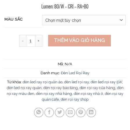
Lumen: 80/W – CRI – RA>80
MÀU SẮC
Đèn led rọi ray FR-010 số lượng
THÊM VÀO GIỎ HÀNG
Mã:
N/A
Danh mục:
Đèn Led Rọi Ray
Từ khóa:
đèn led ray rọi quần áo
,
đèn led rọi ray
,
đèn led rọi ray 5W
,
đèn led rọi ray quán
,
đèn rọi ray bảo tàng
,
đèn rọi ray cửa hàng
,
đèn
rọi ray màu đen
,
đèn rọi ray nhà hàng
,
đèn rọi ray nhà ở
,
đèn rọi ray
quán cafe
,
đèn rọi ray shop