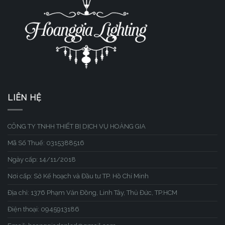
LIÊN HỆ
CÔNG TY TNHH THIẾT BỊ DỊCH VỤ HOÀNG GIA
Mã Số Thuế: 0315388516
Ngày cấp: 14/11/2018
Nơi cấp: Sở Kế hoạch và Đầu tư TP. Hồ Chí Minh
Địa chỉ: 1376 Phạm Văn Đồng, Linh Tây, Thủ Đức, TP.HCM
Điện thoại: 0945913186