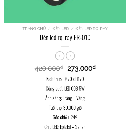
TRANG CHỦ
/
ĐÈN LED
/
ĐÈN LED RỌI RAY
Đèn led rọi ray FR-010
420,000
273,000
₫
₫
Kích thước: Ø70 x H170
Công suất: LED COB 5W
Ánh sáng: Trắng – Vàng
Tuổi thọ: 30.000 giờ
Góc chiếu: 24º
Chip LED: Epistal – Sanan