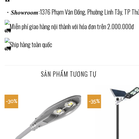
・𝑺𝒉𝒐𝒘𝒓𝒐𝒐𝒎:1376 Phạm Văn Đồng, Phường Linh Tây, TP T
Miễn phí giao hàng nội thành với hóa đơn trên 2.000.000đ
Ship hàng toàn quốc
SẢN PHẨM TƯƠNG TỰ
-30%
-35%