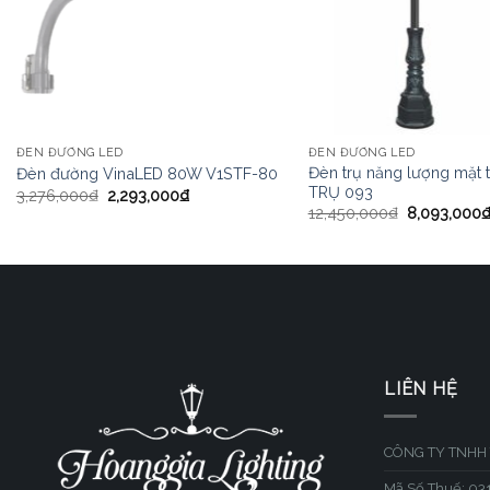
ĐÈN ĐƯỜNG LED
ĐÈN ĐƯỜNG LED
Đèn trụ năng lượng mặt 
Đèn đường VinaLED 80W V1STF-80
TRỤ 093
3,276,000
₫
2,293,000
₫
12,450,000
₫
8,093,000
LIÊN HỆ
CÔNG TY TNHH 
Mã Số Thuế: 0