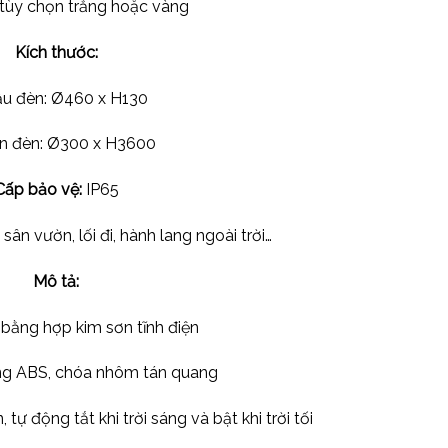
tùy chọn trắng hoặc vàng
Kích thước:
u đèn: Ø460 x H130
n đèn: Ø300 x H3600
Cấp bảo vệ:
IP65
sân vườn, lối đi, hành lang ngoài trời…
Mô tả:
bằng hợp kim sơn tĩnh điện
ng ABS, chóa nhôm tán quang
tự động tắt khi trời sáng và bật khi trời tối