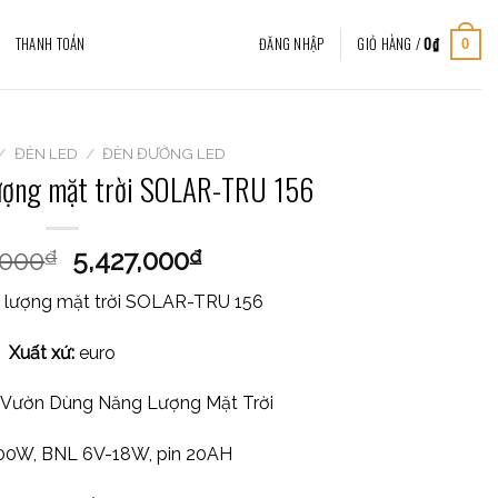
THANH TOÁN
ĐĂNG NHẬP
GIỎ HÀNG /
0
₫
0
/
ĐÈN LED
/
ĐÈN ĐƯỜNG LED
ượng mặt trời SOLAR-TRU 156
,000
5,427,000
₫
₫
 lượng mặt trời SOLAR-TRU 156
Xuất xứ:
euro
 Vườn Dùng Năng Lượng Mặt Trời
0W, BNL 6V-18W, pin 20AH