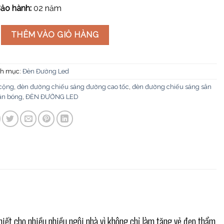
ảo hành:
02 năm
 lượng mặt trời SOLAR-TRU 156 số lượng
THÊM VÀO GIỎ HÀNG
h mục:
Đèn Đường Led
 cộng
,
đèn đường chiếu sáng đường cao tốc
,
đèn đường chiếu sáng sân
ân bóng
,
ĐÈN ĐƯỜNG LED
hiết cho nhiều nhiều ngôi nhà vì không chỉ làm tăng vẻ đẹp thẩm