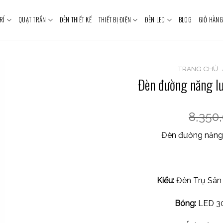
RÍ
QUẠT TRẦN
ĐÈN THIẾT KẾ
THIẾT BỊ ĐIỆN
ĐÈN LED
BLOG
GIỎ HÀNG
TRANG CHỦ
Đèn đường năng l
8,350
Đèn đường năng
Kiểu:
Đèn Trụ Sân
Bóng:
LED 30