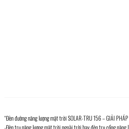
“Đèn đường năng lượng mặt trời SOLAR-TRU 156 – GIẢI P
-Đèn trụ năng lượng mặt trời ngoài trời hay đèn trụ cổng năng l