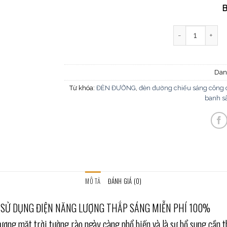
B
Đèn đường năng
Dan
Từ khóa:
ĐÈN ĐƯỜNG
,
đèn đường chiếu sáng công
banh s
MÔ TẢ
ĐÁNH GIÁ (0)
HÁP SỬ DỤNG ĐIỆN NĂNG LƯỢNG THẮP SÁNG MIỄN PHÍ 100%
ượng mặt trời tường rào ngày càng phổ biến và là sự bổ sung cần t