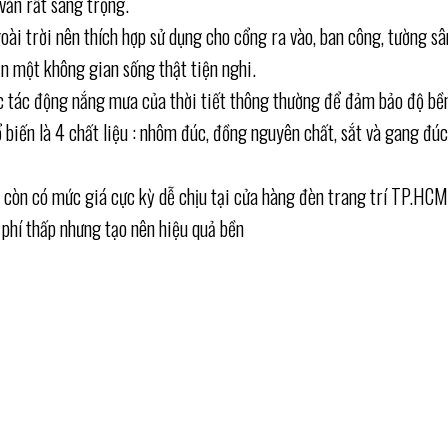
văn rất sang trọng.
oài trời nên thích hợp sử dụng cho cổng ra vào, ban công, tường sâ
n một không gian sống thật tiện nghi.
ợc tác động nắng mưa của thời tiết thông thường để đảm bảo độ bề
 biến là 4 chất liệu : nhôm đúc, đồng nguyên chất, sắt và gang đú
i còn có mức giá cực kỳ dễ chịu tại cửa hàng đèn trang trí TP.HCM
phí thấp nhưng tạo nên hiệu quả bền