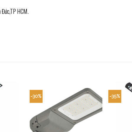
hủ Đức,TP HCM.
-30%
-35%