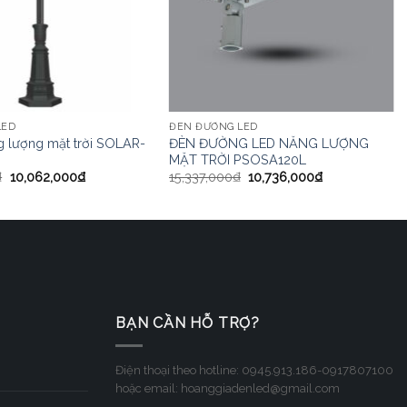
LED
ĐÈN ĐƯỜNG LED
g lượng mặt trời SOLAR-
ĐÈN ĐƯỜNG LED NĂNG LƯỢNG
MẶT TRỜI PSOSA120L
₫
10,062,000
₫
15,337,000
₫
10,736,000
₫
BẠN CẦN HỖ TRỢ?
Điện thoại theo hotline: 0945.913.186-0917807100
hoặc email: hoanggiadenled@gmail.com