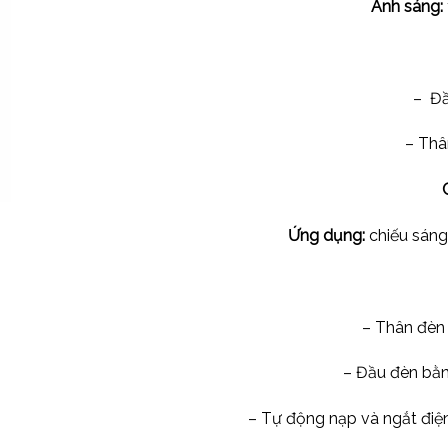
Ánh sáng:
– Đầ
– Thâ
Ứng dụng:
chiếu sáng 
– Thân đèn 
– Đầu đèn bằ
– Tự động nạp và ngắt điện, 