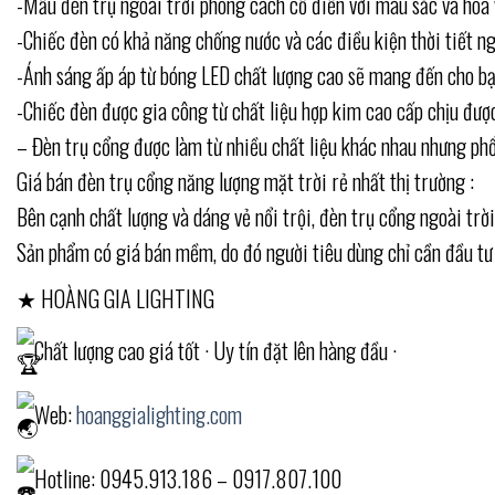
-Mẫu đèn trụ ngoài trời phong cách cổ điển với màu sắc và hoa 
-Chiếc đèn có khả năng chống nước và các điều kiện thời tiết ng
-Ánh sáng ấp áp từ bóng LED chất lượng cao sẽ mang đến cho bạ
-Chiếc đèn được gia công từ chất liệu hợp kim cao cấp chịu đư
– Đèn trụ cổng được làm từ nhiều chất liệu khác nhau nhưng phổ
Giá bán đèn trụ cổng năng lượng mặt trời rẻ nhất thị trường :
Bên cạnh chất lượng và dáng vẻ nổi trội, đèn trụ cổng ngoài trờ
Sản phẩm có giá bán mềm, do đó người tiêu dùng chỉ cần đầu tư 
★ HOÀNG GIA LIGHTING
Chất lượng cao giá tốt · Uy tín đặt lên hàng đầu ·
Web:
hoanggialighting.com
Hotline: 0945.913.186 – 0917.807.100