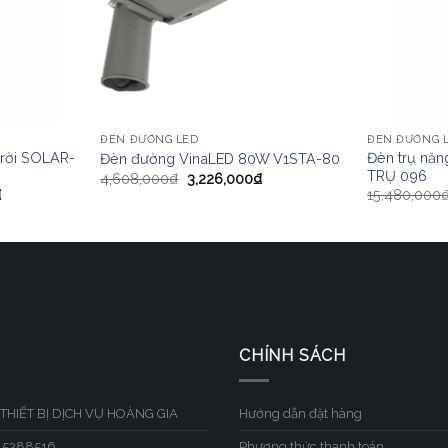
ĐÈN ĐƯỜNG LED
ĐÈN ĐƯỜNG 
trời SOLAR-
Đèn trụ năn
Đèn đường VinaLED 80W V1STA-80
TRỤ 096
4,608,000
₫
3,226,000
₫
₫
15,480,000
CHÍNH SÁCH
THIẾT BỊ DỊCH VỤ HOÀNG GIA
Hướng dẫn đặt hàng
315388516
Phương thức thanh toán