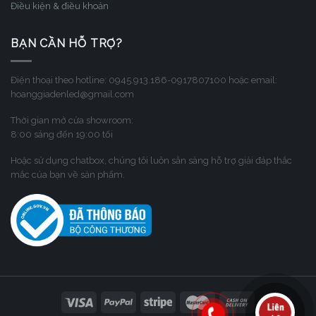
Điều kiện & điều khoản
BẠN CẦN HỖ TRỢ?
Điện thoại theo hotline: 0945.913.186-0917807100 hoặc email:
hoanggiadenled@gmail.com
Thời gian mở cửa showroom:
8:00 sáng đến 19:00 tối
Hoặc sử dụng chatbox, chúng tôi luôn sẳn sàng hỗ trợ giải đáp thắc
mắc của bạn về sản phẩm.