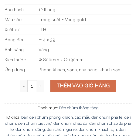
Bảo hành:
12 tháng
Màu sắc
Trong suốt + Vàng gold
Xuất xứ
LTH
Bóng đèn
E14 x 39
Ánh sáng
Vàng
Kích thước
Φ 800mm x C1130mm
Ứng dụng
Phòng khách, sảnh, nhà hàng, khách sạn…
Đèn chùm pha lê phòng khách CNQT-178 số lượng
THÊM VÀO GIỎ HÀNG
Danh mục:
Đèn chùm thông tầng
Từ khóa:
bán đèn chùm phòng khách
,
các mẫu đèn chùm pha lê
,
đèn
chùm
,
đèn chùm biệt thự
,
đèn chùm chao đá
,
đèn chùm chao đá pha
lê
,
đèn chùm đồng
,
đèn chùm giá rẻ
,
đèn chùm khách sạn
,
đèn
chùm nến
,
đèn chùm nến biệt thự
,
đèn chùm nến pha lê
,
đèn chùm