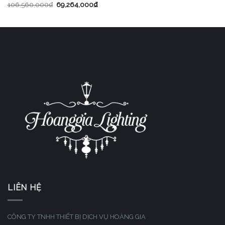
106,560,000
₫
69,264,000
₫
LIÊN HỆ
CÔNG TY TNHH THIẾT BỊ DỊCH VỤ HOÀNG GIA