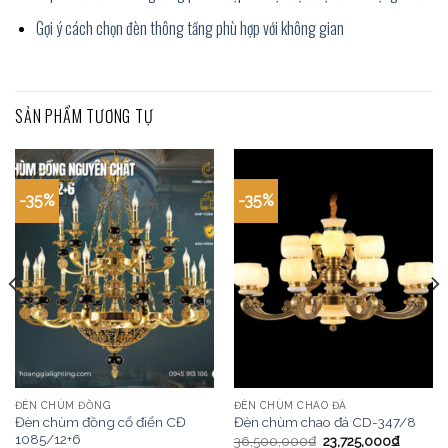
Gợi ý cách chọn đèn thông tầng phù hợp với không gian
SẢN PHẨM TƯƠNG TỰ
-35%
-35%
ĐÈN CHÙM ĐỒNG
ĐÈN CHÙM CHAO ĐÁ
Đèn chùm đồng cổ điển CĐ
Đèn chùm chao đá CD-347/8
1085/12+6
36,500,000
₫
23,725,000
₫