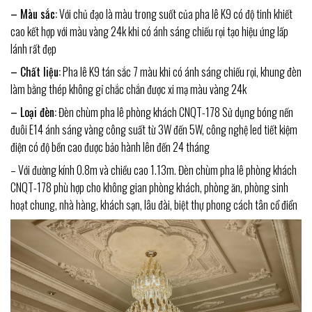
– Màu sắc:
Với chủ đạo là màu trong suốt của pha lê K9 có độ tinh khiết
cao kết hợp với màu vàng 24k khi có ánh sáng chiếu rọi tạo hiệu ứng lấp
lánh rất đẹp
– Chất liệu:
Pha lê K9 tán sắc 7 màu khi có ánh sáng chiếu rọi, khung đèn
làm bằng thép không gỉ chắc chắn được xi mạ màu vàng 24k
– Loại đèn:
Đèn chùm pha lê phòng khách CNQT-178 Sử dụng bóng nến
đuôi E14 ánh sáng vàng công suất từ 3W đến 5W, công nghệ led tiết kiệm
điện có độ bền cao được bảo hành lên đến 24 tháng
– Với đường kính 0.8m và chiều cao 1.13m. Đèn chùm pha lê phòng khách
CNQT-178 phù hợp cho không gian phòng khách, phòng ăn, phòng sinh
hoạt chung, nhà hàng, khách sạn, lâu đài, biệt thự phong cách tân cổ điển