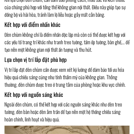
của chúng phù hợp với tổng thể không gian nội thất. Điều này giúp tạo sự
đồng bộ và hài hòa, tránh làm lộ liễu hoặc gây mất cân bằng.
Kết hợp với điểm nhấn khác
Đèn chùm không chỉ là điểm nhấn độc lập mà còn có thể được kết hợp với
các yếu tố trang trí khác như tranh treo tường, tấm ốp tường, bàn ghế,… để
tạo nên một không gian nội thất ấn tượng và thu hút.
Lựa chọn vị trí lắp đặt phù hợp
Vị trí lắp đặt đèn chùm cần được xem xét kỹ lưỡng để đảm bảo tối ưu hóa
hiệu quả chiếu sáng cũng như tính thẩm mỹ của không gian. Thông
thường, đèn chùm được treo ở trung tâm của phòng hoặc khu vực chính.
Kết hợp với nguồn sáng khác
Ngoài đèn chùm, có thể kết hợp với các nguồn sáng khác như đèn treo
tường, đèn bàn hoặc đèn âm trần để tạo nên một hệ thống chiếu sáng
hoàn chỉnh, linh hoạt và hiệu quả.