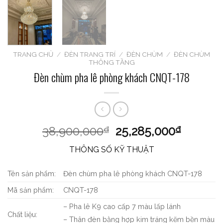
TRANG CHỦ
/
ĐÈN TRANG TRÍ
/
ĐÈN CHÙM
/
ĐÈN CHÙM
THÔNG TẦNG
Đèn chùm pha lê phòng khách CNQT-178
38,900,000
25,285,000
₫
₫
THÔNG SỐ KỸ THUẬT
Tên sản phẩm:
Đèn chùm pha lê phòng khách CNQT-178
Mã sản phẩm:
CNQT-178
– Pha lê K9 cao cấp 7 màu lấp lánh
Chất liệu:
– Thân đèn bằng hợp kim tráng kẽm bền màu