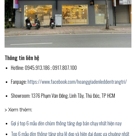
Thông tin liên hệ
Hotline: 0945.913.186 ; 0917.807.100
Fanpage:
https://www.facebook.com/hoanggiadenleddentrangtri/
Showroom: 1376 Phạm Văn Đồng, Linh Tây, Thủ Đức, TP HCM
> Xem thêm:
Gợi ý top 6 mẫu đèn chùm thông tầng đẹp bán chạy nhất hiện nay
Top 6 mẫu đèn thông tầng pha lê đẹp và hiện đại được ưa chuộng nhất