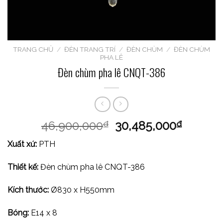
TRANG CHỦ
/
ĐÈN TRANG TRÍ
/
ĐÈN CHÙM
/
ĐÈN CHÙM
PHA LÊ
Đèn chùm pha lê CNQT-386
46,900,000
30,485,000
₫
₫
Xuất xứ:
PTH
Thiết kế:
Đèn chùm pha lê CNQT-386
Kích thước:
Ø830 x H550mm
Bóng:
E14 x 8