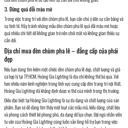
3. Đừng quá đỗi màu mè
Trong việc trang trí với đèn chùm pha lê, bạn cần chú ý đến sự cân bằng và
sự tinh tế. Hãy tránh những mẫu đèn chùm pha lê quá đỗi màu mè hoặc
quá nhiều chi tiết để không gian trở nên chói mắt và không gian thiếu sự
cân đối.
Địa chỉ mua đèn chùm pha lê – đẳng cấp của phái
đẹp
Nếu bạn đang tìm kiếm một chiếc đèn chùm pha lê đẹp, chất lượng và giá
cả hợp lý tại TP.HCM, Hoàng Gia Lighting là địa chỉ không thể bỏ qua. Với
hơn nhiều năm kinh nghiệm trong lĩnh vực cung cấp đèn trang trí nội thất,
Hoàng Gia Lighting đã khẳng định được vị thế của mình trong thị trường.
Điều đặc biệt tại Hoàng Gia Lighting là sự đa dạng và chất lượng của sản
phẩm. Bạn sẽ dễ dàng tìm thấy một loạt các mẫu mã, kiểu dáng, chất liệu
và phong cách thiết kế phong phú, đa dạng để lựa chọn. Đội ngũ nhân viên
tư vấn của Hoàng Gia Lighting cũng luôn sẵn lòng hỗ trợ bạn trong việc