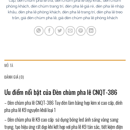
cấp
,
đèn chùm pha lê thả
,
đèn chùm pha lê tiệp khắc
,
đèn chùm
phòng khách
,
đèn chùm trang trí
,
đèn pha lê giá rẻ
,
đèn pha lê nhập
khẩu
,
đèn pha lê phòng khách
,
đèn pha lê trang trí
,
đèn pha lê treo
trần
,
giá đèn chùm pha lê
,
giá đèn chùm pha lê phòng khách
MÔ TẢ
ĐÁNH GIÁ (0)
Ưu điểm nổi bật của Đèn chùm pha lê CNQT-386
– Đèn chùm pha lê CNQT-386 Tay đèn làm bằng hợp kim xi cao cấp, đính
pha pha lê K9 nguyên khối loại 1
– Đèn chùm pha lê K9 cao cấp sử dụng bóng led ánh sáng vàng sang
trọng, tạo hiệu ứng rất đẹp khi kết hợp với pha lê K9 tán sắc, tiết kiệm điện