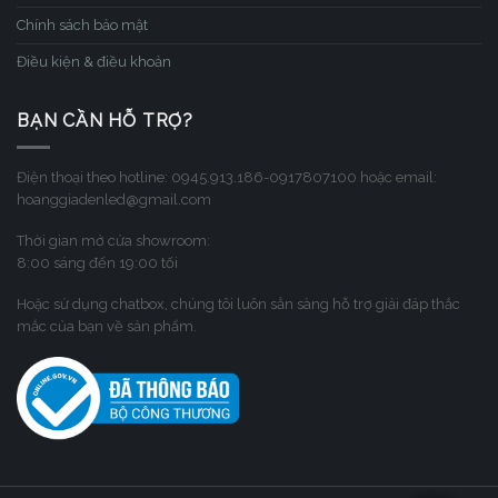
Chính sách bảo mật
Điều kiện & điều khoản
BẠN CẦN HỖ TRỢ?
Điện thoại theo hotline: 0945.913.186-0917807100 hoặc email:
hoanggiadenled@gmail.com
Thời gian mở cửa showroom:
8:00 sáng đến 19:00 tối
Hoặc sử dụng chatbox, chúng tôi luôn sẳn sàng hỗ trợ giải đáp thắc
mắc của bạn về sản phẩm.