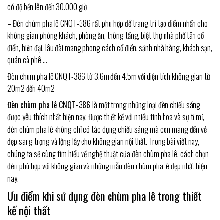
có độ bền lên đến 30.000 giờ
– Đèn chùm pha lê CNQT-386 rất phù hợp để trang trí tạo điểm nhấn cho
không gian phòng khách, phòng ăn, thông tầng, biệt thự nhà phố tân cổ
điển, hiện đại, lâu đài mang phong cách cổ điển, sảnh nhà hàng, khách sạn,
quán cà phê …
Đèn chùm pha lê CNQT-386 từ 3.6m đến 4.5m với diện tích không gian từ
20m2 đến 40m2
Đèn chùm pha lê CNQT-386
là một trong những loại đèn chiếu sáng
được yêu thích nhất hiện nay. Được thiết kế với nhiều tinh hoa và sự tỉ mỉ,
đèn chùm pha lê không chỉ có tác dụng chiếu sáng mà còn mang đến vẻ
đẹp sang trọng và lộng lẫy cho không gian nội thất. Trong bài viết này,
chúng ta sẽ cùng tìm hiểu về nghệ thuật của đèn chùm pha lê, cách chọn
đèn phù hợp với không gian và những mẫu đèn chùm pha lê đẹp nhất hiện
nay.
Ưu điểm khi sử dụng đèn chùm pha lê trong thiết
kế nội thất