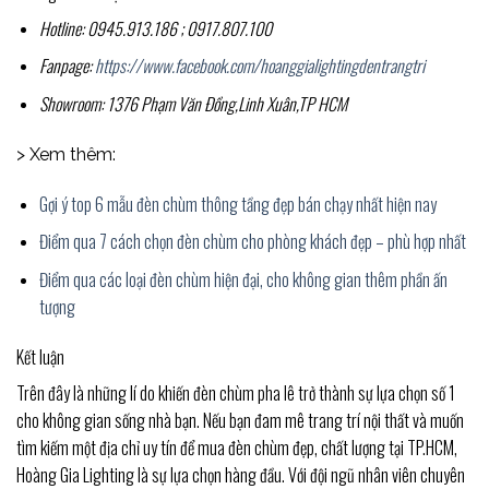
Hotline: 0945.913.186 ; 0917.807.100
Fanpage:
https://www.facebook.com/hoanggialightingdentrangtri
Showroom: 1376 Phạm Văn Đồng,Linh Xuân,TP HCM
> Xem thêm:
Gợi ý top 6 mẫu đèn chùm thông tầng đẹp bán chạy nhất hiện nay
Điểm qua 7 cách chọn đèn chùm cho phòng khách đẹp – phù hợp nhất
Điểm qua các loại đèn chùm hiện đại, cho không gian thêm phần ấn
tượng
Kết luận
Trên đây là những lí do khiến đèn chùm pha lê trở thành sự lựa chọn số 1
cho không gian sống nhà bạn. Nếu bạn đam mê trang trí nội thất và muốn
tìm kiếm một địa chỉ uy tín để mua đèn chùm đẹp, chất lượng tại TP.HCM,
Hoàng Gia Lighting là sự lựa chọn hàng đầu. Với đội ngũ nhân viên chuyên