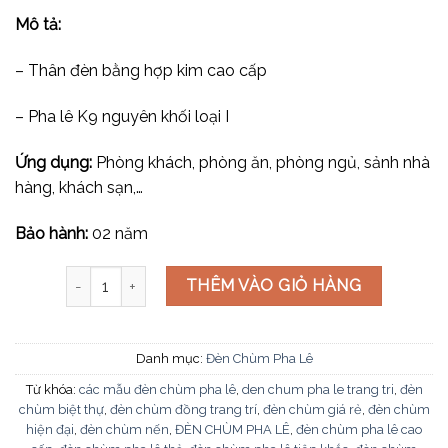
Mô tả:
– Thân đèn bằng hợp kim cao cấp
– Pha lê K9 nguyên khối loại I
Ứng dụng:
Phòng khách, phòng ăn, phòng ngủ, sảnh nhà
hàng, khách sạn,…
Bảo hành:
02 năm
Đèn chùm pha lê CNQT-386 số lượng
THÊM VÀO GIỎ HÀNG
Danh mục:
Đèn Chùm Pha Lê
Từ khóa:
các mẫu đèn chùm pha lê
,
den chum pha le trang tri
,
đèn
chùm biệt thự
,
đèn chùm đồng trang trí
,
đèn chùm giá rẻ
,
đèn chùm
hiện đại
,
đèn chùm nến
,
ĐÈN CHÙM PHA LÊ
,
đèn chùm pha lê cao