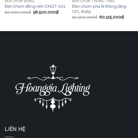
ĐÈN CHÙM ĐỒNG
ĐÈN CHÙM THÔNG TẦNG
Đèn chùm pha lê thông tầng
Đèn chùm đồng nến CNQT-201
CFL 8189
90,000,000
₫
58,500,000
₫
92,500,000
₫
60,125,000
₫
LIÊN HỆ