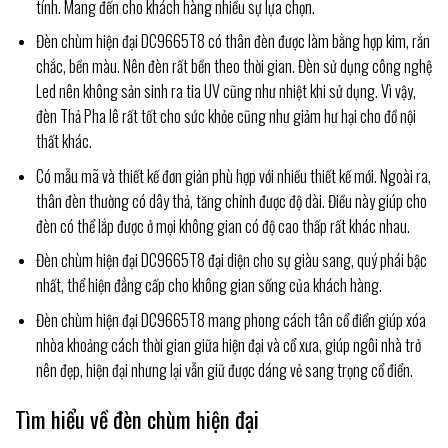
tính. Mang đến cho khách hàng nhiều sự lựa chọn.
Đèn chùm hiện đại DC9665T8 có thân đèn được làm bằng hợp kim, rắn
chắc, bền màu. Nên đèn rất bền theo thời gian. Đèn sử dụng công nghệ
Led nên không sản sinh ra tia UV cũng như nhiệt khi sử dụng. Vì vậy,
đèn Thả Pha lê rất tốt cho sức khỏe cũng như giảm hư hại cho đồ nội
thất khác.
Có mẫu mã và thiết kế đơn giản phù hợp với nhiều thiết kế mới. Ngoài ra,
thân đèn thường có dây thả, tăng chỉnh được độ dài. Điều này giúp cho
đèn có thể lắp được ở mọi không gian có độ cao thấp rất khác nhau.
Đèn chùm hiện đại DC9665T8 đại diện cho sự giàu sang, quý phái bậc
nhất, thể hiện đẳng cấp cho không gian sống của khách hàng.
Đèn chùm hiện đại DC9665T8 mang phong cách tân cổ điển giúp xóa
nhòa khoảng cách thời gian giữa hiện đại và cổ xưa, giúp ngôi nhà trở
nên đẹp, hiện đại nhưng lại vẫn giữ được dáng vẻ sang trọng cổ điển.
Tìm hiểu về đèn chùm hiện đại