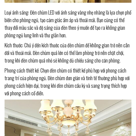
Loại ánh sáng: Đèn chùm LED với ánh sáng vàng nhẹ nhàng là lựa chọn phổ
biến cho phòng ngủ, tạo cảm giác ấm áp và thoải mái. Bạn cũng có thể
thay đổi màu sắc và độ sáng của đèn theo ý muốn để tạo ra không gian
phòng ngủ lung linh và thư giãn hơn.
Kích thước: Chú ý đến kích thước của đèn chùm để không gian trở nên cân
đối và thoải mái. Đèn chùm quá lớn có thể làm phòng trở nên chật chội,
trong khi đèn chùm quá nhỏ sẽ không đủ chiếu sáng cho căn phòng.
Phong cách thiết kế: Chọn đèn chùm có thiết kế phù hợp với phong cách
trang trí của phòng ngủ. Đèn chùm đơn giản và tinh tế thường phù hợp với
phong cách hiện đại, trong khi đèn chùm cầu kỳ và sang trọng thích hợp
với phong cách cổ điển.