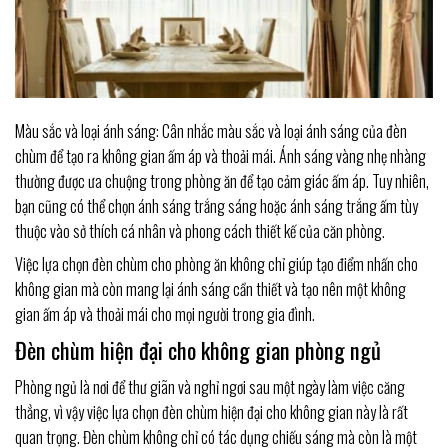
Màu sắc và loại ánh sáng: Cân nhắc màu sắc và loại ánh sáng của đèn
chùm để tạo ra không gian ấm áp và thoải mái. Ánh sáng vàng nhẹ nhàng
thường được ưa chuộng trong phòng ăn để tạo cảm giác ấm áp. Tuy nhiên,
bạn cũng có thể chọn ánh sáng trắng sáng hoặc ánh sáng trắng ấm tùy
thuộc vào sở thích cá nhân và phong cách thiết kế của căn phòng.
Việc lựa chọn đèn chùm cho phòng ăn không chỉ giúp tạo điểm nhấn cho
không gian mà còn mang lại ánh sáng cần thiết và tạo nên một không
gian ấm áp và thoải mái cho mọi người trong gia đình.
Đèn chùm hiện đại cho không gian phòng ngủ
Phòng ngủ là nơi để thư giãn và nghỉ ngơi sau một ngày làm việc căng
thẳng, vì vậy việc lựa chọn đèn chùm hiện đại cho không gian này là rất
quan trọng. Đèn chùm không chỉ có tác dụng chiếu sáng mà còn là một