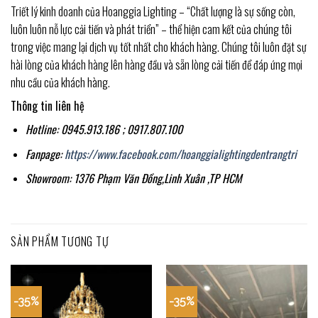
Triết lý kinh doanh của Hoanggia Lighting – “Chất lượng là sự sống còn,
luôn luôn nỗ lực cải tiến và phát triển” – thể hiện cam kết của chúng tôi
trong việc mang lại dịch vụ tốt nhất cho khách hàng. Chúng tôi luôn đặt sự
hài lòng của khách hàng lên hàng đầu và sẵn lòng cải tiến để đáp ứng mọi
nhu cầu của khách hàng.
Thông tin liên hệ
Hotline: 0945.913.186 ; 0917.807.100
Fanpage:
https://www.facebook.com/hoanggialightingdentrangtri
Showroom: 1376 Phạm Văn Đồng,Linh Xuân ,TP HCM
SẢN PHẨM TƯƠNG TỰ
-35%
-35%