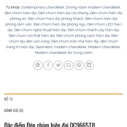
Từ khóa:
Contemporary chandelier
,
Dining room modern chandelier
,
đèn chùm hiện đại
,
Đèn chùm hiện đại cầu thang
,
Đèn chùm hiện đại
phòng ăn
,
Đèn chùm hiện đại phòng khách
,
Đèn chùm hiện đại
phòng làm việc
,
Đèn chùm hiện đại phòng ngủ
,
Đèn chùm LED hiện
đại
,
Đèn chùm nghệ thuật hiện đại
,
Đèn chùm nhánh cây hiện đại
,
Đèn chùm nội thất hiện đại
,
Đèn chùm phong cách hiện đại
,
Đèn
chùm tay đèn uốn cong
,
Đèn chùm trần nhà hiện đại
,
đèn chùm
trang trí hiện đại
,
Geometric modern chandelier
,
Modern chandelier
,
Modern chandelier for living room
MÔ TẢ
ĐÁNH GIÁ (0)
Đặc điểm Đèn chùm hiện đại DC9665T8