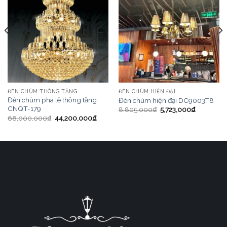
ĐÈN CHÙM THÔNG TẦNG
ĐÈN CHÙM HIỆN ĐẠI
Đèn chùm pha lê thông tầng
Đèn chùm hiện đại DC9003T8
CNQT-179
8,805,000
₫
5,723,000
₫
68,000,000
₫
44,200,000
₫