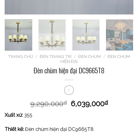
TRANG CHỦ
/
ĐÈN TRANG TRÍ
/
ĐÈN CHÙM
/
ĐÈN CHÙM
HIỆN ĐẠI
Đèn chùm hiện đại DC9665T8
9,290,000
6,039,000
₫
₫
Xuất xứ:
355
Thiết kế:
Đèn chùm hiện đại DC9665T8