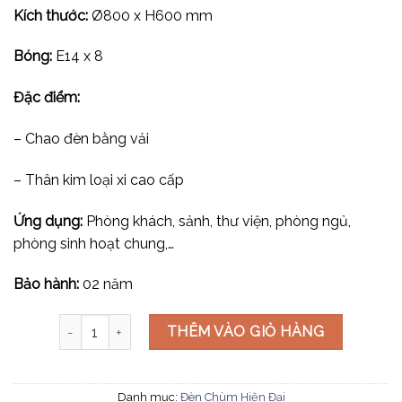
Kích thước:
Ø800 x H600 mm
Bóng:
E14 x 8
Đặc điểm:
– Chao đèn bằng vải
– Thân kim loại xi cao cấp
Ứng dụng:
Phòng khách, sảnh, thư viện, phòng ngủ,
phòng sinh hoạt chung,…
Bảo hành:
02 năm
Đèn chùm hiện đại DC9665T8 số lượng
THÊM VÀO GIỎ HÀNG
Danh mục:
Đèn Chùm Hiện Đại