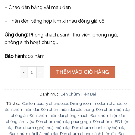
– Chao đèn bằng vải màu đen
– Thân đèn bằng hợp kim xi màu đồng giả cổ
Ứng dụng:
Phòng khách, sảnh, thư viện, phòng ngủ,
phòng sinh hoạt chung,…
Bảo hành:
02 năm
Đèn chùm tân cổ điển DC9003T6 số lượng
THÊM VÀO GIỎ HÀNG
Danh mục:
Đèn Chùm Hiện Đại
Từ khóa:
Contemporary chandelier
,
Dining room modern chandelier
,
đèn chùm hiện đại
,
Đèn chùm hiện đại cầu thang
,
Đèn chùm hiện đại
phòng ăn
,
Đèn chùm hiện đại phòng khách
,
Đèn chùm hiện đại
phòng làm việc
,
Đèn chùm hiện đại phòng ngủ
,
Đèn chùm LED hiện
đại
,
Đèn chùm nghệ thuật hiện đại
,
Đèn chùm nhánh cây hiện đại
,
Đèn chùm nội thất hiện đại
,
Đèn chùm phong cách hiện đại
,
Đèn