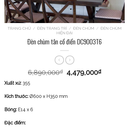
TRANG CHỦ
/
ĐÈN TRANG TRÍ
/
ĐÈN CHÙM
/
ĐÈN CHÙM
HIỆN ĐẠI
Đèn chùm tân cổ điển DC9003T6
6,890,000
4,479,000
₫
₫
Xuất xứ:
355
Kích thước:
Ø600 x H350 mm
Bóng:
E14 x 6
Đặc điểm: