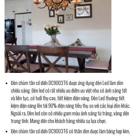
Đèn chùm tân cổ điển DC9003T6 được ứng dụng đèn Led làm đèn
chiếu sáng. Đèn led có rất nhiều ưu điểm ưu việt như có ánh sáng tốt
và liên tục, có tuổi thọ cao, tiết kiệm điện năng. Đèn Led thường tiết
kiệm điện năng lên tới 90% điện năng tiêu thụ so với các loại đèn khác.
Ngoài ra, Đèn led còn có nhiều gam màu ánh sáng từ trắng, vàng đến
trung tính. Mang đến cho khách hàng nhiều sự lựa chọn.
Đèn chùm tân cổ điển DC9003T6 có thân đèn được làm bằng hợp kim,