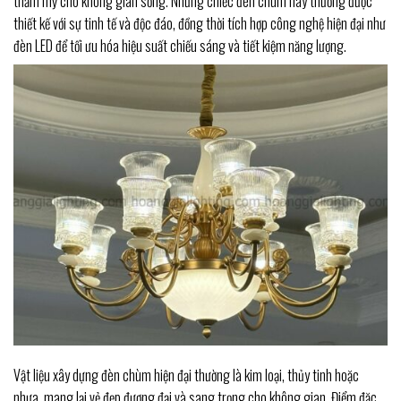
thẩm mỹ cho không gian sống. Những chiếc đèn chùm này thường được
thiết kế với sự tinh tế và độc đáo, đồng thời tích hợp công nghệ hiện đại như
đèn LED để tối ưu hóa hiệu suất chiếu sáng và tiết kiệm năng lượng.
Vật liệu xây dựng đèn chùm hiện đại thường là kim loại, thủy tinh hoặc
nhựa, mang lại vẻ đẹp đương đại và sang trọng cho không gian. Điểm đặc