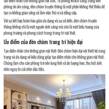
tạo điểm nhấn cho không gian nội thất. Từ phòng khách sang trọng đến
phòng ăn ấm cúng, đèn chùm truyền thống là một phần không thể thiếu để
tạo ra không gian sống và làm việc thú vị và đẳng cấp.
Với sự kết hợp hoàn hảo giữa đa dạng và sự cổ điển, đèn chùm truyền
thống không chỉ là một nguồn ánh sáng mà còn là một biểu tượng của
phong trường và phong cách trong trang trí nội thất.
Ưu điểm của đèn chùm trang trí hiện đại
Tạo điểm nhấn cho không gian nội thất: Đèn chùm hiện đại với thiết kế sang
trọng và đa dạng về kiểu dáng giúp tạo điểm nhấn cho không gian nội thất.
Chúng làm cho căn phòng trở nên lung linh và ấn tượng hơn, thu hút ánh
nhìn ngay từ cái nhìn đầu tiên.