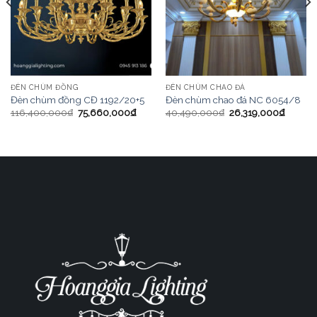
ĐÈN CHÙM ĐỒNG
ĐÈN CHÙM CHAO ĐÁ
Đèn chùm đồng CĐ 1192/20+5
Đèn chùm chao đá NC 6054/8
116,400,000
₫
75,660,000
₫
40,490,000
₫
26,319,000
₫