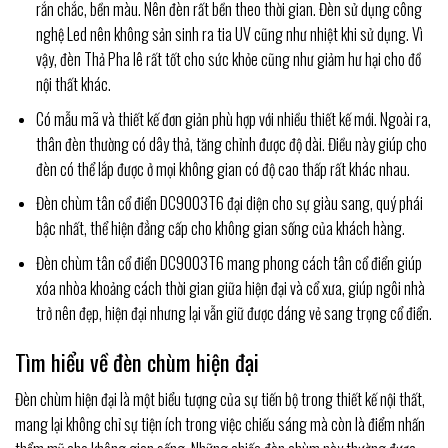
rắn chắc, bền màu. Nên đèn rất bền theo thời gian. Đèn sử dụng công
nghệ Led nên không sản sinh ra tia UV cũng như nhiệt khi sử dụng. Vì
vậy, đèn Thả Pha lê rất tốt cho sức khỏe cũng như giảm hư hại cho đồ
nội thất khác.
Có mẫu mã và thiết kế đơn giản phù hợp với nhiều thiết kế mới. Ngoài ra,
thân đèn thường có dây thả, tăng chỉnh được độ dài. Điều này giúp cho
đèn có thể lắp được ở mọi không gian có độ cao thấp rất khác nhau.
Đèn chùm tân cổ điển DC9003T6 đại diện cho sự giàu sang, quý phái
bậc nhất, thể hiện đẳng cấp cho không gian sống của khách hàng.
Đèn chùm tân cổ điển DC9003T6 mang phong cách tân cổ điển giúp
xóa nhòa khoảng cách thời gian giữa hiện đại và cổ xưa, giúp ngôi nhà
trở nên đẹp, hiện đại nhưng lại vẫn giữ được dáng vẻ sang trọng cổ điển.
Tìm hiểu về đèn chùm hiện đại
Đèn chùm hiện đại là một biểu tượng của sự tiến bộ trong thiết kế nội thất,
mang lại không chỉ sự tiện ích trong việc chiếu sáng mà còn là điểm nhấn