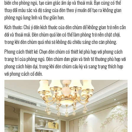
biến cho phòng ngủ, tạo cảm giác ấm áp và thoải mái. Bạn cũng có thể
thay đổi màu sắc và độ sáng của đèn theo ý muốn để tạo ra không gian
phòng ngủ lung linh và thư giãn hơn.
Kích thước: Chú ý đến kích thước của đèn chùm để không gian trở nên cân
đối và thoải mái. Đèn chùm quá lớn có thể làm phòng trở nên chật chội,
trong khi đèn chùm quá nhỏ sẽ không đủ chiếu sáng cho căn phòng.
Phong cách thiết kế: Chọn đèn chùm có thiết kế phù hợp với phong cách
trang trí của phòng ngủ. Đèn chùm đơn giản và tinh tế thường phù hợp với
phong cách hiện đại, trong khi đèn chùm cầu kỳ và sang trọng thích hợp
với phong cách cổ điển.