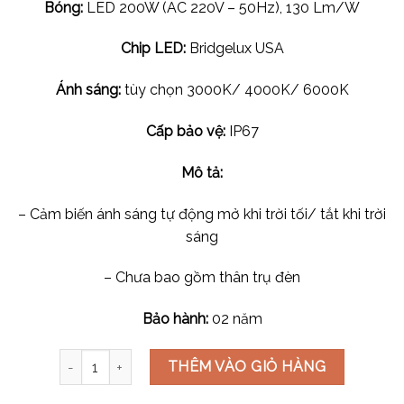
Bóng:
LED 200W (AC 220V – 50Hz), 130 Lm/W
Chip LED:
Bridgelux USA
Ánh sáng:
tùy chọn 3000K/ 4000K/ 6000K
Cấp bảo vệ:
IP67
Mô tả:
– Cảm biến ánh sáng tự động mở khi trời tối/ tắt khi trời
sáng
– Chưa bao gồm thân trụ đèn
Bảo hành:
02 năm
Đầu Đèn Đường Cảm Biến 04 200W số lượng
THÊM VÀO GIỎ HÀNG