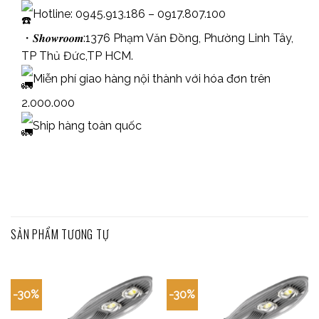
Hotline: 0945.913.186 – 0917.807.100
・𝑺𝒉𝒐𝒘𝒓𝒐𝒐𝒎:1376 Phạm Văn Đồng, Phường Linh Tây,
TP Thủ Đức,TP HCM.
Miễn phí giao hàng nội thành với hóa đơn trên
2.000.000
Ship hàng toàn quốc
SẢN PHẨM TƯƠNG TỰ
-30%
-30%