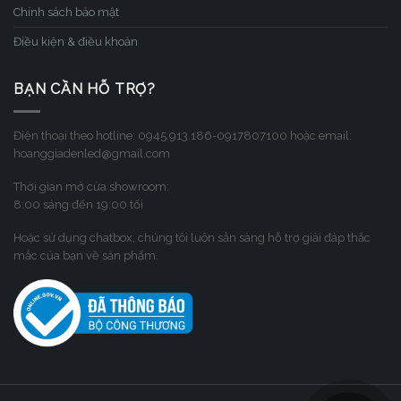
Chính sách bảo mật
Điều kiện & điều khoản
BẠN CẦN HỖ TRỢ?
Điện thoại theo hotline: 0945.913.186-0917807100 hoặc email:
hoanggiadenled@gmail.com
Thời gian mở cửa showroom:
8:00 sáng đến 19:00 tối
Hoặc sử dụng chatbox, chúng tôi luôn sẳn sàng hỗ trợ giải đáp thắc
mắc của bạn về sản phẩm.