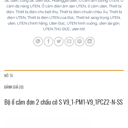
tắc uten
,
công tắc uten đức
,
Hoanggia uten
,
Ổ cắm âm tường UTEN
,
Ổ
cắm đa năng UTEN
,
Ổ cắm điện âm sàn UTEN
,
ổ cắm uten
,
Thiết bị
điện
,
Thiết bị điện cho biệt thự
,
Thiết bị điện chuẩn châu Âu
,
Thiết bị
điện UTEN
,
Thiết bị điện UTEN của Đức
,
Thiết kế sang trọng UTEN
,
uten
,
UTEN chính hãng
,
Uten Đức
,
UTEN hình vuông
,
uten sài gòn
,
UTEN THỦ ĐỨC
,
uten tốt
MÔ TẢ
ĐÁNH GIÁ (0)
Bộ ổ cắm đơn 2 chấu cỡ S V9_1-PM1-V9_1PCZ2-N-SS