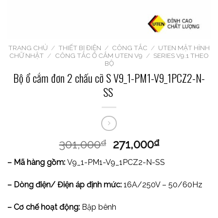
TRANG CHỦ
/
THIẾT BỊ ĐIỆN
/
CÔNG TẮC
/
UTEN MẶT HÌNH
CHỮ NHẬT
/
CÔNG TẮC Ổ CẮM UTEN V9
/
SERIES V9.1 THEO
BỘ
Bộ ổ cắm đơn 2 chấu cỡ S V9_1-PM1-V9_1PCZ2-N-
SS
301,000
271,000
₫
₫
– Mã hàng gồm:
V9_1-PM1-V9_1PCZ2-N-SS
– Dòng điện/ Điện áp định mức:
16A/250V – 50/60Hz
– Cơ chế hoạt động:
Bập bênh