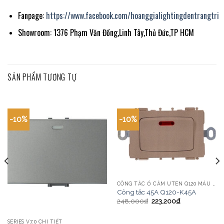
Fanpage:
https://www.facebook.com/hoanggialightingdentrangtri
Showroom: 1376 Phạm Văn Đồng,Linh Tây,Thủ Đức,TP HCM
SẢN PHẨM TƯƠNG TỰ
-10%
-10%
CÔNG TẮC Ổ CẮM UTEN Q120 MÀU VÀNG
Công tắc 45A Q120-K45A
248,000
₫
223,200
₫
SERIES V7.0 CHI TIẾT