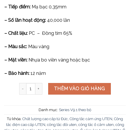
– Tiếp điểm:
Mạ bạc 0,35mm
– Số lần hoạt động:
40,000 lần
– Chất liệu:
PC – Đồng tím 65%
– Màu sắc:
Màu vàng
– Mặt viền:
Nhựa bo viền vàng hoặc bạc
– Bảo hành:
12 năm
Bộ ổ cắm đơn 2 chấu cỡ S V9_1-PM1-V9_1PCZ2-N-SS số
THÊM VÀO GIỎ HÀNG
Danh mục:
Series V9.1 theo bộ
Từ khóa:
Chất lượng cao cấp từ Đức
,
Công tắc cảm ứng UTEN
,
Công
tắc điện cao cấp UTEN
,
công tắc đôi uten
,
công tắc ổ cắm uten
,
công