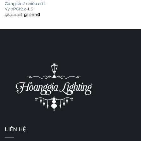
Công tắc 2 chiều cỡ L
V7.0PGK12-LS
58,000
₫
52,200
₫
LIÊN HỆ