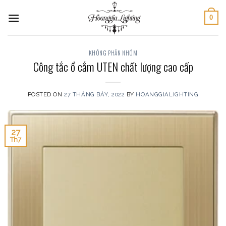
Skip
0
to
content
KHÔNG PHÂN NHÓM
Công tắc ổ cắm UTEN chất lượng cao cấp
POSTED ON
27 THÁNG BẢY, 2022
BY
HOANGGIALIGHTING
27
Th7