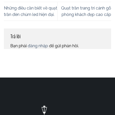
Những điều cần biết về quạt
Quạt trần trang trí cánh gỗ
trần đèn chùm led hiện đại.
phòng khách đẹp cao cấp
Trả lời
Bạn phải
đăng nhập
để gửi phản hồi.