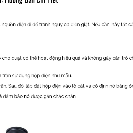
 nguồn điện đi để tránh nguy cơ điện giật. Nếu cần, hãy tắt c
 sao cho quạt có thể hoạt động hiệu quả và không gây cản trở c
ên trần sử dụng hộp điện như mẫu.
n. Sau đó, lắp đặt hộp điện vào lỗ cắt và cố định nó bằng ốc
 và đảm bảo nó được gắn chắc chắn.