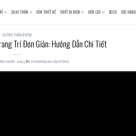
RÍ
QUẠT TRẦN
ĐÈN THIẾT KẾ
THIẾT BỊ ĐIỆN
ĐÈN LED
BLOG
GIỎ HÀNG
KHÔNG PHÂN NHÓM
rang Trí Đơn Giản: Hướng Dẫn Chi Tiết
NG NĂM, 2023
BY
HOANGGIALIGHTING