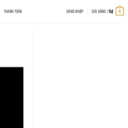
THANH TOÁN
ĐĂNG NHẬP
GIỎ HÀNG /
0
₫
0