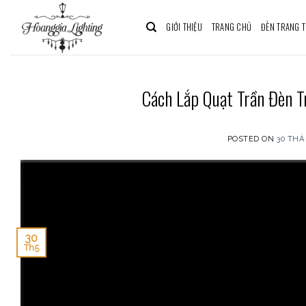
Skip
to
GIỚI THIỆU
TRANG CHỦ
ĐÈN TRANG T
content
Cách Lắp Quạt Trần Đèn T
POSTED ON
30 THÁ
30
Th5