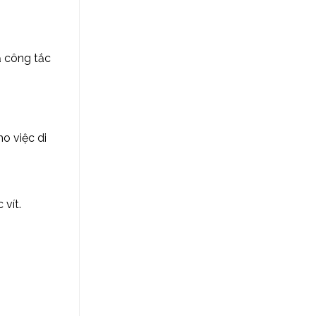
ả công tắc
ho việc di
 vít.