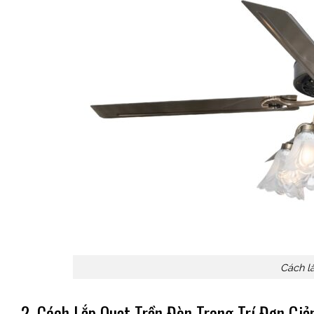
Cách lắ
2. Cách Lắp Quạt Trần Đèn Trang Trí Đơn Giả