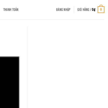
THANH TOÁN
ĐĂNG NHẬP
GIỎ HÀNG /
0
₫
0