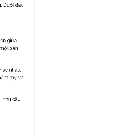
g. Dưới đây
đèn giúp
g một sản
khác nhau,
 thẩm mỹ và
i nhu cầu