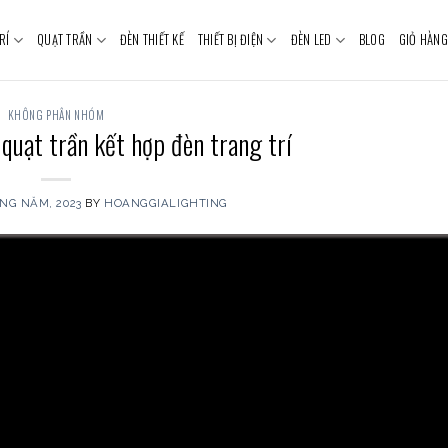
RÍ
QUẠT TRẦN
ĐÈN THIẾT KẾ
THIẾT BỊ ĐIỆN
ĐÈN LED
BLOG
GIỎ HÀNG
KHÔNG PHÂN NHÓM
 quạt trần kết hợp đèn trang trí
NG NĂM, 2023
BY
HOANGGIALIGHTING