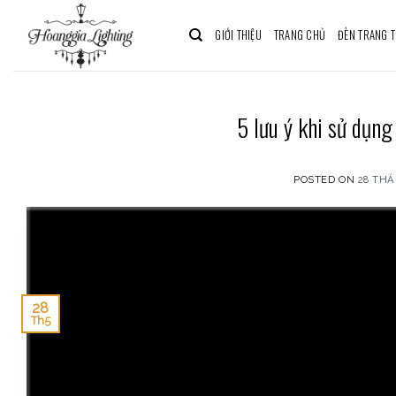
Skip
to
GIỚI THIỆU
TRANG CHỦ
ĐÈN TRANG T
content
5 lưu ý khi sử dụng
POSTED ON
28 THÁ
28
Th5