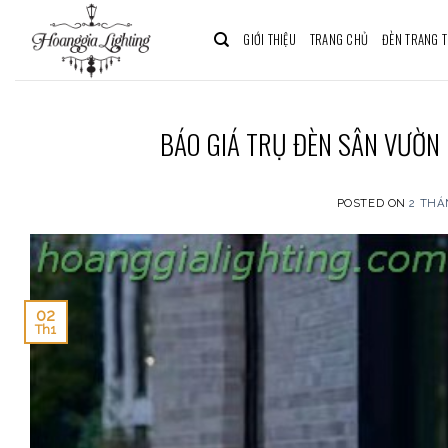
Skip
to
GIỚI THIỆU
TRANG CHỦ
ĐÈN TRANG T
content
BÁO GIÁ TRỤ ĐÈN SÂN VƯỜN 
POSTED ON
2 THÁ
02
Th1