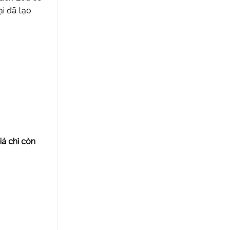
ại đã tạo
á chỉ còn