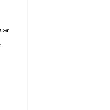
ết bên
o…