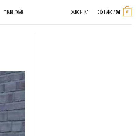
THANH TOÁN
ĐĂNG NHẬP
GIỎ HÀNG /
0
₫
0