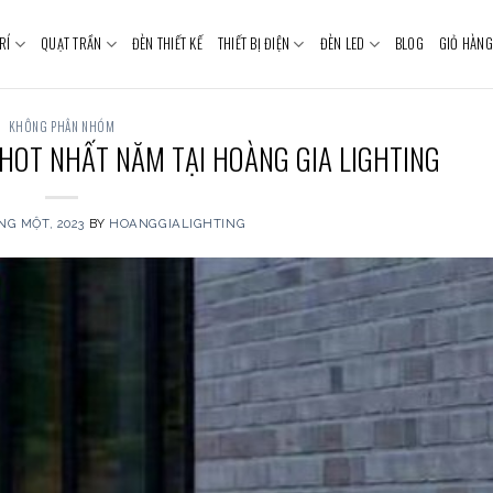
RÍ
QUẠT TRẦN
ĐÈN THIẾT KẾ
THIẾT BỊ ĐIỆN
ĐÈN LED
BLOG
GIỎ HÀNG
KHÔNG PHÂN NHÓM
HOT NHẤT NĂM TẠI HOÀNG GIA LIGHTING
NG MỘT, 2023
BY
HOANGGIALIGHTING