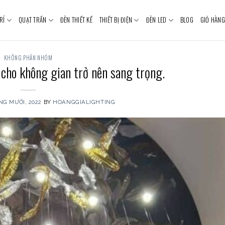
RÍ
QUẠT TRẦN
ĐÈN THIẾT KẾ
THIẾT BỊ ĐIỆN
ĐÈN LED
BLOG
GIỎ HÀNG
KHÔNG PHÂN NHÓM
 cho không gian trở nên sang trọng.
NG MƯỜI, 2022
BY
HOANGGIALIGHTING