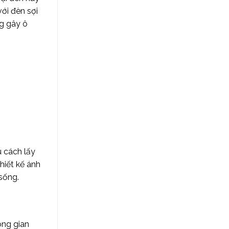
ới đèn sợi
ng gây ô
u cách lấy
hiết kế ánh
sống.
ông gian