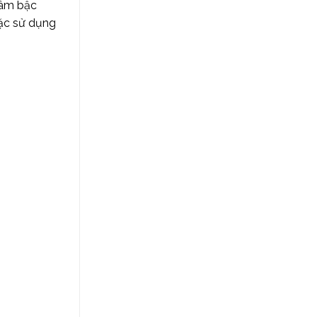
 âm bậc
oặc sử dụng