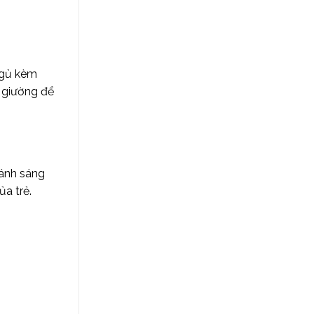
ngủ kèm
u giường để
 ánh sáng
a trẻ.