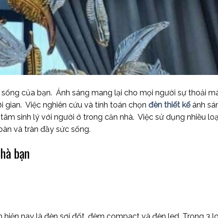
 sống của bạn. Ánh sáng mang lại cho mọi người sự thoải mái
 gian. Việc nghiên cứu và tính toán chọn
đèn thiết kế
ánh sá
tâm sinh lý với người ở trong căn nhà. Việc sử dụng nhiều lo
toàn và tràn đầy sức sống.
nhà bạn
ến hiện nay là đèn sợi đốt, đèm compact và đèn led. Trong 3 l