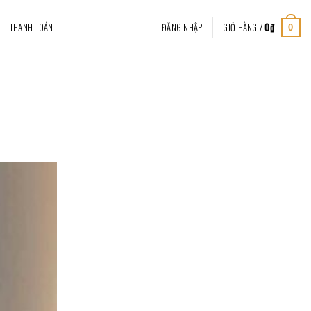
THANH TOÁN
ĐĂNG NHẬP
GIỎ HÀNG /
0
₫
0