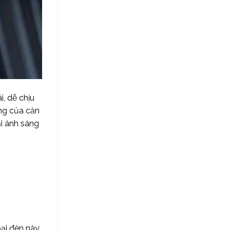
, dễ chịu
ng của căn
ại ánh sáng
oại đèn này