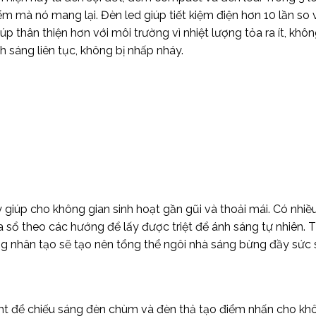
mà nó mang lại. Đèn led giúp tiết kiệm điện hơn 10 lần so v
p thân thiện hơn với môi trường vì nhiệt lượng tỏa ra ít, khô
 sáng liên tục, không bị nhấp nháy.
 giúp cho không gian sinh hoạt gần gũi và thoải mái. Có nhiề
a sổ theo các hướng để lấy được triệt để ánh sáng tự nhiên. T
ng nhân tạo sẽ tạo nên tổng thể ngôi nhà sáng bừng đầy sức 
t để chiếu sáng đèn chùm và đèn thả tạo điểm nhấn cho kh