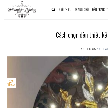
Skip
to
GIỚI THIỆU
TRANG CHỦ
ĐÈN TRANG T
content
Cách chọn đèn thiết kế
POSTED ON
17 THÁ
17
Th10