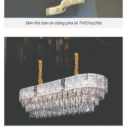
Đèn thả bàn ăn bằng pha lê THD7047N2