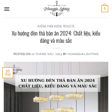
Skip
0
to
content
KHÔNG PHÂN NHÓM
,
PROJECTS
Xu hướng đèn thả bàn ăn 2024: Chất liệu, kiểu
dáng và màu sắc
POSTED ON
10 THÁNG SÁU, 2024
BY
HOANGGIALIGHTING
10
Th6