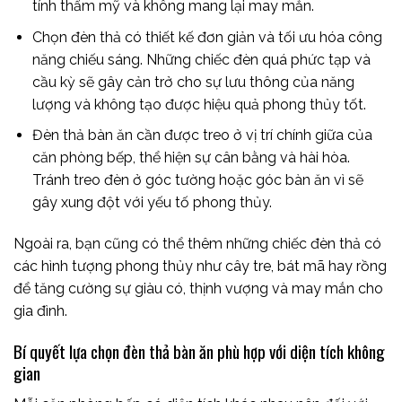
tính thẩm mỹ và không mang lại may mắn.
Chọn đèn thả có thiết kế đơn giản và tối ưu hóa công
năng chiếu sáng. Những chiếc đèn quá phức tạp và
cầu kỳ sẽ gây cản trở cho sự lưu thông của năng
lượng và không tạo được hiệu quả phong thủy tốt.
Đèn thả bàn ăn cần được treo ở vị trí chính giữa của
căn phòng bếp, thể hiện sự cân bằng và hài hòa.
Tránh treo đèn ở góc tường hoặc góc bàn ăn vì sẽ
gây xung đột với yếu tố phong thủy.
Ngoài ra, bạn cũng có thể thêm những chiếc đèn thả có
các hình tượng phong thủy như cây tre, bát mã hay rồng
để tăng cường sự giàu có, thịnh vượng và may mắn cho
gia đình.
Bí quyết lựa chọn đèn thả bàn ăn phù hợp với diện tích không
gian