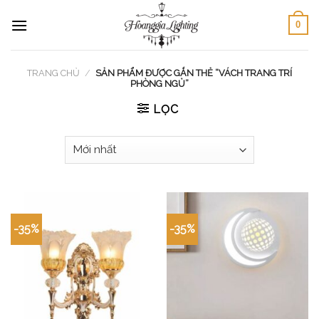
Skip
0
to
content
TRANG CHỦ
/
SẢN PHẨM ĐƯỢC GẮN THẺ “VÁCH TRANG TRÍ
PHÒNG NGỦ”
LỌC
-35%
-35%