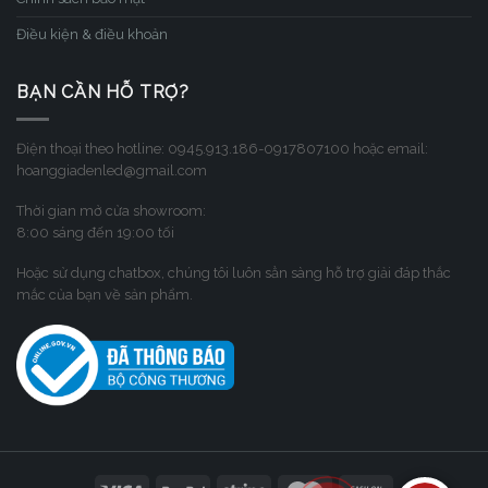
Điều kiện & điều khoản
BẠN CẦN HỖ TRỢ?
Điện thoại theo hotline: 0945.913.186-0917807100 hoặc email:
hoanggiadenled@gmail.com
Thời gian mở cửa showroom:
8:00 sáng đến 19:00 tối
Hoặc sử dụng chatbox, chúng tôi luôn sẳn sàng hỗ trợ giải đáp thắc
mắc của bạn về sản phẩm.