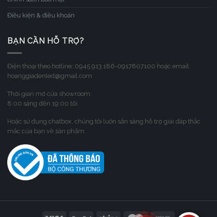
Điều kiện & điều khoản
BẠN CẦN HỖ TRỢ?
Điện thoại theo hotline: 0945.913.186-0917807100 hoặc email:
hoanggiadenled@gmail.com
Thời gian mở cửa showroom:
8:00 sáng đến 19:00 tối
Hoặc sử dụng chatbox, chúng tôi luôn sẳn sàng hỗ trợ giải đáp thắc
mắc của bạn về sản phẩm.