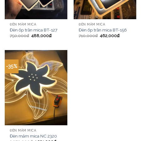
ĐÈN MÂM MICA
ĐÈN MÂM MICA
Đèn ốp trần mica BT-127
Đèn ốp trần mica BT-156
750,000
₫
488,000
₫
710,000
₫
462,000
₫
-35%
ĐÈN MÂM MICA
Đèn mâm mica NC 2320