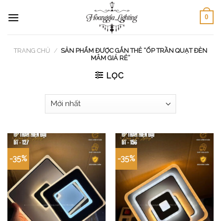
Skip
0
to
content
TRANG CHỦ
/
SẢN PHẨM ĐƯỢC GẮN THẺ “ỐP TRẦN QUẠT ĐÈN
MÂM GIÁ RẺ”
LỌC
-35%
-35%