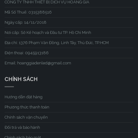
CÔNG TY TNHH THIẾT BỊ DỊCH VỤ HOÀNG GIA
Mã Số Thuế: 0315388516
Ngày cấp: 14/11/2018
Nơi cấp: Sở Kế hoạch và Đầu tư TP. Hồ Chí Minh
Địa chỉ: 1376 Phạm Văn Đồng, Linh Tây, Thủ Đức, TP.HCM
Điện thoại: 0945913186
Email: hoanggiadenled@gmail.com
CHÍNH SÁCH
Hướng dẫn đặt hàng
Phương thức thanh toán
Chính sách vận chuyển
Đổi trả và bảo hành
Chính sách bảo mật