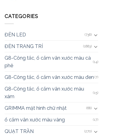
CATEGORIES
ĐÈN LED
(736)
ĐÈN TRANG TRÍ
(1883)
G8-Công tắc, ổ cắm vân xước màu cà
(14)
phê
G8-Công tắc, ổ cắm vân xước màu đen
(7)
G8-Công tắc, ổ cắm vân xước màu
(15)
xám
GRIMMA mặt hình chữ nhật
(68)
ổ cắm vân xước màu vàng
(17)
QUẠT TRẦN
(270)