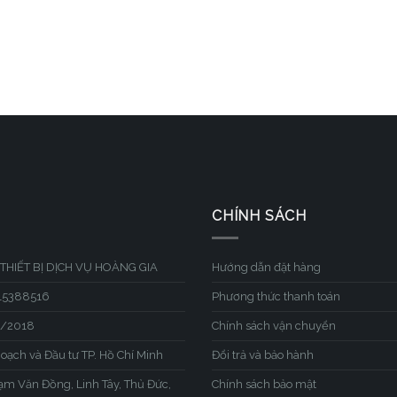
CHÍNH SÁCH
THIẾT BỊ DỊCH VỤ HOÀNG GIA
Hướng dẫn đặt hàng
315388516
Phương thức thanh toán
1/2018
Chính sách vận chuyển
hoạch và Đầu tư TP. Hồ Chí Minh
Đổi trả và bảo hành
hạm Văn Đồng, Linh Tây, Thủ Đức,
Chính sách bảo mật