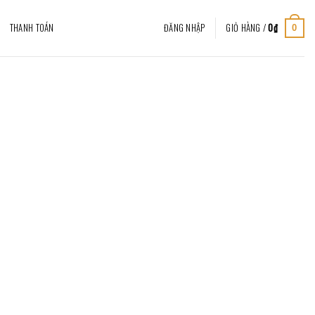
THANH TOÁN
ĐĂNG NHẬP
GIỎ HÀNG /
0
₫
0