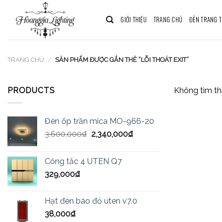
Skip
to
GIỚI THIỆU
TRANG CHỦ
ĐÈN TRANG T
content
TRANG CHỦ
/
SẢN PHẨM ĐƯỢC GẮN THẺ “LỖI THOÁT EXIT”
PRODUCTS
Không tìm th
Đèn ốp trần mica MO-966-20
3,600,000
₫
2,340,000
₫
Công tắc 4 UTEN Q7
329,000
₫
Hạt đèn báo đỏ uten v7.0
38,000
₫