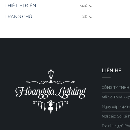
THIẾT BỊ ĐIỆN
(421)
TRANG CHỦ
(48)
LIÊN HỆ
CÔNG TY TNHH 
Mã Số Thuế: 0
Ngày cấp: 14/1
Nơi cấp: Sở Kế 
Địa chỉ: 1376 P