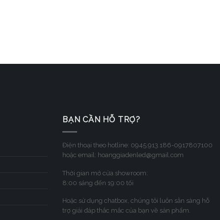
BẠN CẦN HỖ TRỢ?
Điện thoại theo hotline: 0945.913.186-0917807100
hoặc email: hoanggiadenled@gmail.com
Thời gian mở cửa showroom:
8:00 sáng đến 19:00 tối
Hoặc sử dụng chatbox, chúng tôi luôn sẳn sàng hỗ
trợ giải đáp thắc mắc của bạn về sản phẩm.