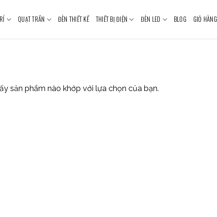
RÍ
QUẠT TRẦN
ĐÈN THIẾT KẾ
THIẾT BỊ ĐIỆN
ĐÈN LED
BLOG
GIỎ HÀNG
ấy sản phẩm nào khớp với lựa chọn của bạn.