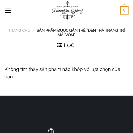
Skip
0
to
content
TRANG CHỦ
/
SẢN PHẨM ĐƯỢC GẮN THẺ “ĐÈN THẢ TRANG TRÍ
MÁI VÒM”
LỌC
Không tìm thấy sản phẩm nào khớp với lựa chọn của
bạn.