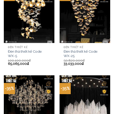
ĐÈN THIẾT KẾ
ĐÈN THIẾT KẾ
Đèn thả thiết kế Code:
Đèn thả thiết kế Code:
WX-5
WX-25
100,100,000
₫
50,820,000
₫
65,065,000
₫
33,033,000
₫
-35%
-35%