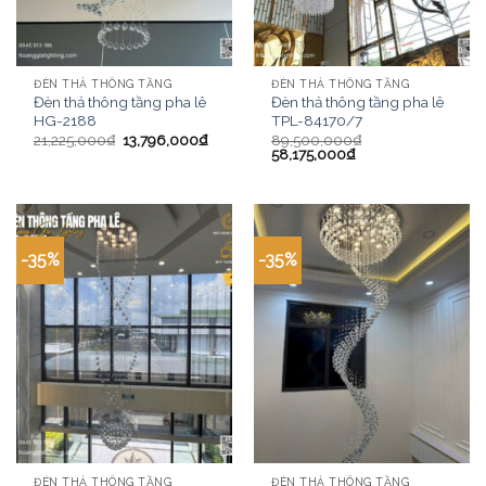
ĐÈN THẢ THÔNG TẦNG
ĐÈN THẢ THÔNG TẦNG
Đèn thả thông tầng pha lê
Đèn thả thông tầng pha lê
HG-2188
TPL-84170/7
21,225,000
₫
13,796,000
₫
89,500,000
₫
58,175,000
₫
-35%
-35%
ĐÈN THẢ THÔNG TẦNG
ĐÈN THẢ THÔNG TẦNG