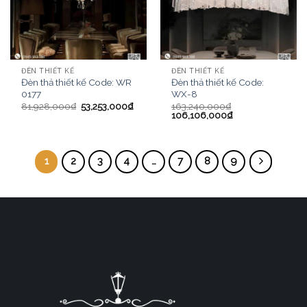
ĐÈN THIẾT KẾ
ĐÈN THIẾT KẾ
Đèn thả thiết kế Code: WR
Đèn thả thiết kế Code:
0177
WX-8
81,928,000
₫
53,253,000
₫
163,240,000
₫
106,106,000
₫
1
2
3
4
…
7
8
9