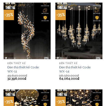
-35%
-35%
ĐÈN THIẾT KẾ
ĐÈN THIẾT KẾ
Đèn thả thiết kế Code:
Đèn thả thiết kế Code:
WX-11
WX-14
49,840,000
₫
98,560,000
₫
32,396,000
₫
64,064,000
₫
-35%
-35%