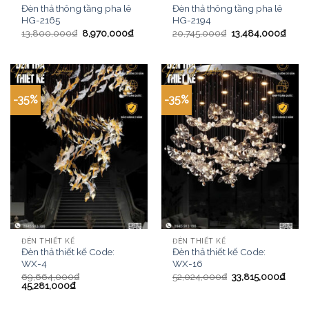
Đèn thả thông tầng pha lê
Đèn thả thông tầng pha lê
HG-2165
HG-2194
13,800,000
₫
8,970,000
₫
20,745,000
₫
13,484,000
₫
-35%
-35%
ĐÈN THIẾT KẾ
ĐÈN THIẾT KẾ
Đèn thả thiết kế Code:
Đèn thả thiết kế Code:
WX-4
WX-16
69,664,000
₫
52,024,000
₫
33,815,000
₫
45,281,000
₫