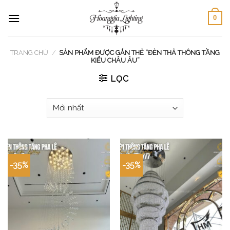
Skip
0
to
content
TRANG CHỦ
/
SẢN PHẨM ĐƯỢC GẮN THẺ “ĐÈN THẢ THÔNG TẦNG
KIỂU CHÂU ÂU”
LỌC
-35%
-35%