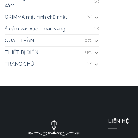
(15)
xám
GRIMMA mặt hình chữ nhật
(68)
ổ cắm vân xước màu vàng
(17)
QUẠT TRẦN
(270)
THIẾT BỊ ĐIỆN
(421)
TRANG CHỦ
(48)
LIÊN HỆ