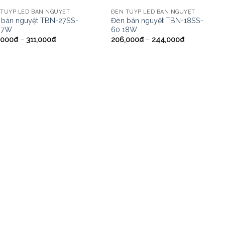
 TUÝP LED BÁN NGUYỆT
ĐÈN TUÝP LED BÁN NGUYỆT
 bán nguyệt TBN-27SS-
Đèn bán nguyệt TBN-18SS-
27W
60 18W
,000
₫
–
311,000
₫
206,000
₫
–
244,000
₫