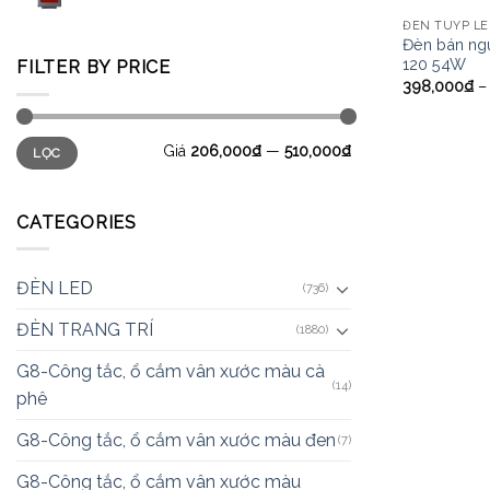
ĐÈN TUÝP L
Đèn bán ng
120 54W
FILTER BY PRICE
398,000
₫
Giá
206,000₫
—
510,000₫
LỌC
CATEGORIES
ĐÈN LED
(736)
ĐÈN TRANG TRÍ
(1880)
G8-Công tắc, ổ cắm vân xước màu cà
(14)
phê
G8-Công tắc, ổ cắm vân xước màu đen
(7)
G8-Công tắc, ổ cắm vân xước màu