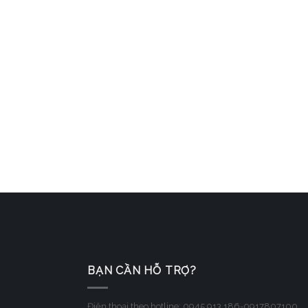
BẠN CẦN HỖ TRỢ?
Điện thoại theo hotline: 0945.913.186-0917807100