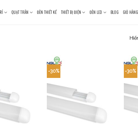
RÍ
QUẠT TRẦN
ĐÈN THIẾT KẾ
THIẾT BỊ ĐIỆN
ĐÈN LED
BLOG
GIỎ HÀNG
Hiển
-30%
-30%