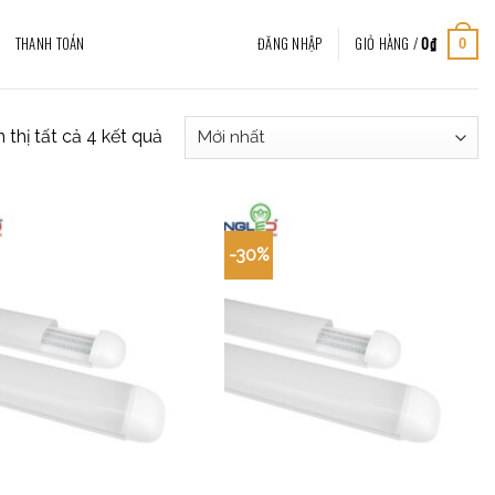
THANH TOÁN
ĐĂNG NHẬP
GIỎ HÀNG /
0
₫
0
 thị tất cả 4 kết quả
-30%