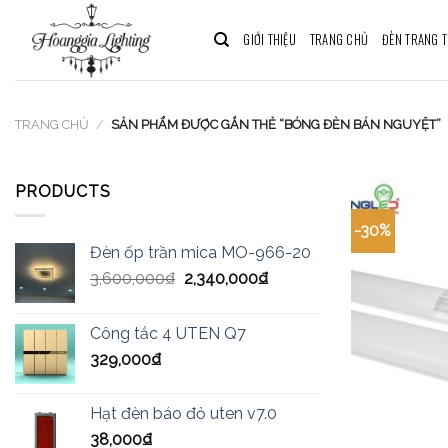
Skip
to
GIỚI THIỆU
TRANG CHỦ
ĐÈN TRANG T
content
TRANG CHỦ
/
SẢN PHẨM ĐƯỢC GẮN THẺ “BÓNG ĐÈN BÁN NGUYỆT”
PRODUCTS
-30%
Đèn ốp trần mica MO-966-20
3,600,000
₫
2,340,000
₫
Công tắc 4 UTEN Q7
329,000
₫
Hạt đèn báo đỏ uten v7.0
38,000
₫