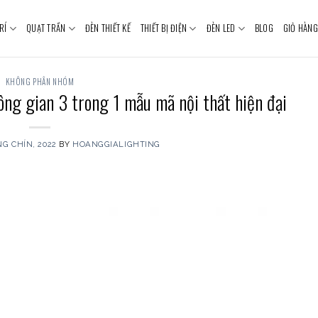
RÍ
QUẠT TRẦN
ĐÈN THIẾT KẾ
THIẾT BỊ ĐIỆN
ĐÈN LED
BLOG
GIỎ HÀNG
KHÔNG PHÂN NHÓM
ông gian 3 trong 1 mẫu mã nội thất hiện đại
G CHÍN, 2022
BY
HOANGGIALIGHTING