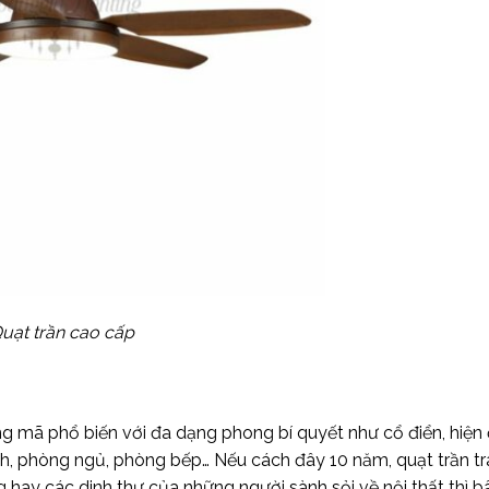
uạt trần cao cấp
g mã phổ biến với đa dạng phong bí quyết như cổ điển, hiện đ
, phòng ngủ, phòng bếp… Nếu cách đây 10 năm, quạt trần tran
g hay các dinh thự của những người sành sỏi về nội thất thì b