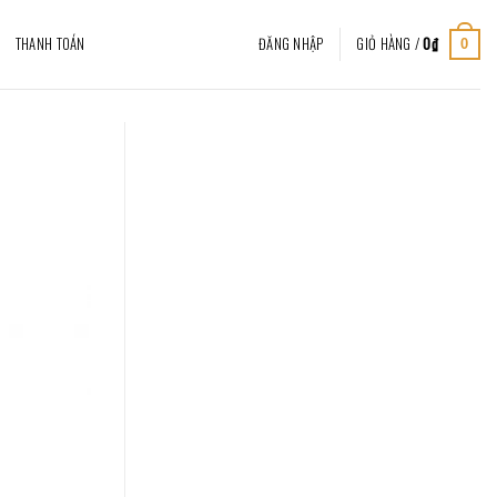
THANH TOÁN
ĐĂNG NHẬP
GIỎ HÀNG /
0
₫
0