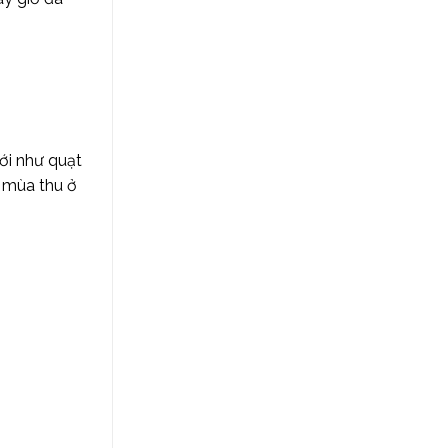
ưới như quạt
, mùa thu ở