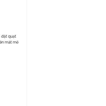
p đặt quạt
 nên mát mẽ