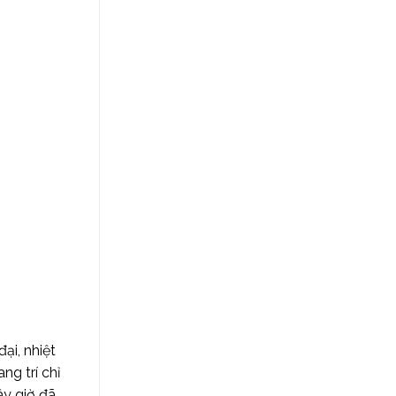
ại, nhiệt
g trí chỉ
ây giờ đã