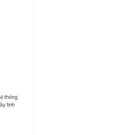
hệ thống
ầy tính