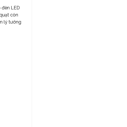
p đèn LED
 quạt còn
n lý tưởng