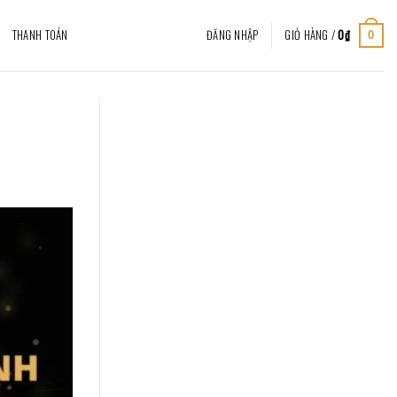
THANH TOÁN
ĐĂNG NHẬP
GIỎ HÀNG /
0
₫
0