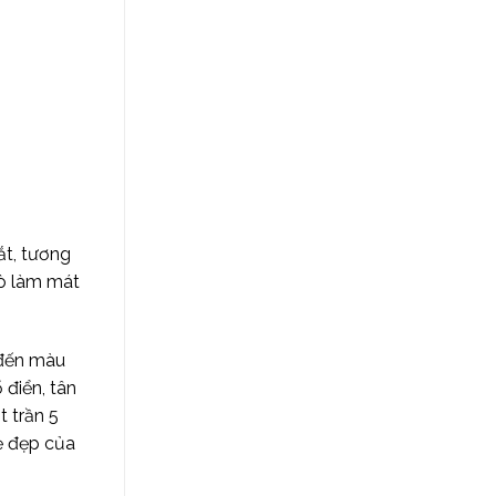
ắt, tương
rò làm mát
 đến màu
 điển, tân
t trần 5
ẻ đẹp của