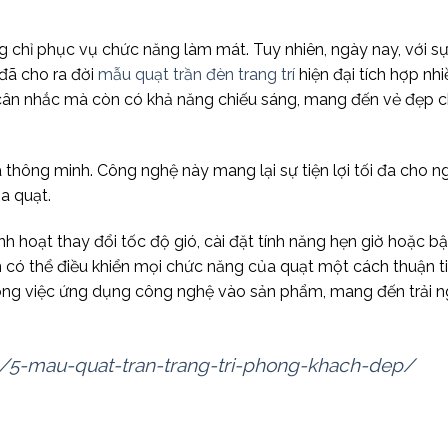
chỉ phục vụ chức năng làm mát. Tuy nhiên, ngày nay, với sự 
 đã cho ra đời
mẫu quạt trần đèn trang trí
hiện đại tích hợp nhi
cân nhắc mà còn có khả năng chiếu sáng, mang đến vẻ đẹp 
 thông minh. Công nghệ này mang lại sự tiện lợi tối đa cho n
a quạt.
h hoạt thay đổi tốc độ gió, cài đặt tính năng hẹn giờ hoặc bậ
 có thể điều khiển mọi chức năng của quạt một cách thuận t
 trong việc ứng dụng công nghệ vào sản phẩm, mang đến trải 
m/5-mau-quat-tran-trang-tri-phong-khach-dep/