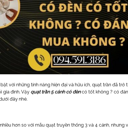
bật với những tính năng hiện đại và hữu ích, quạt trần đã trở
 gia đình. Vậy
quạt trần 5 cánh có đèn
có tốt không ? có đá
 dưới đây nhé.
h nhiều hơn so với mẫu quạt truyền thống 3 và 4 cánh, nhưng