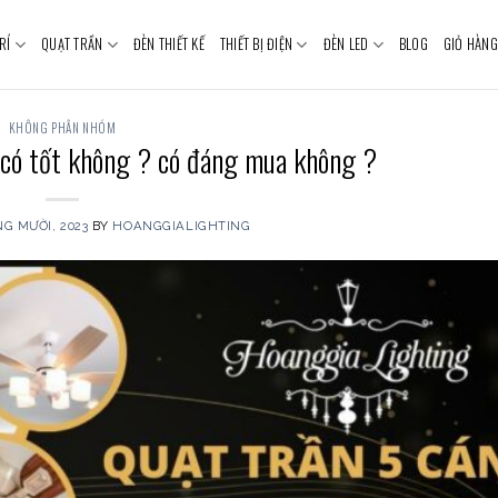
RÍ
QUẠT TRẦN
ĐÈN THIẾT KẾ
THIẾT BỊ ĐIỆN
ĐÈN LED
BLOG
GIỎ HÀNG
KHÔNG PHÂN NHÓM
 có tốt không ? có đáng mua không ?
G MƯỜI, 2023
BY
HOANGGIALIGHTING