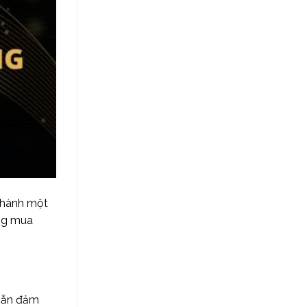
 thành một
ng mua
 vẫn đảm