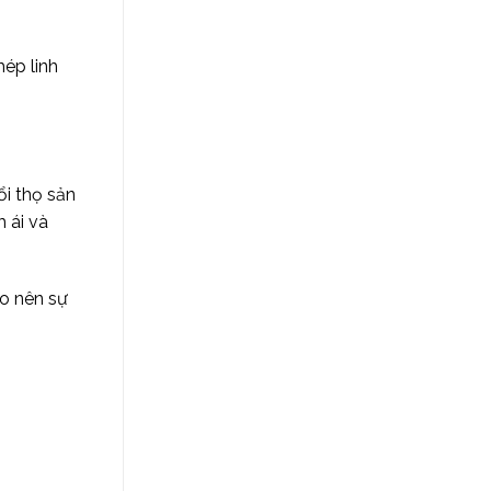
ép linh
ổi thọ sản
 ái và
ạo nên sự