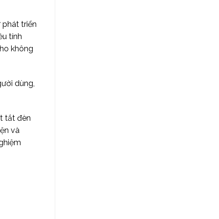
phát triển
ều tính
cho không
gười dùng,
t tắt đèn
iện và
nghiệm