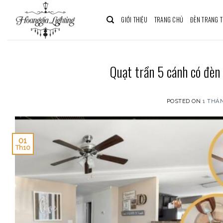
Skip
to
GIỚI THIỆU
TRANG CHỦ
ĐÈN TRANG T
content
Quạt trần 5 cánh có đèn
POSTED ON
1 THÁN
01
Th10