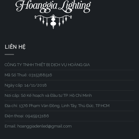
LIÊN HỆ
CÔNG TY TNHH THIẾT BỊ DỊCH VỤ HOÀNG GIA
Mã Số Thuế: 0315388516
Ngày cấp: 14/11/2018
Nơi cấp: Sở Kế hoạch và Đầu tư TP. Hồ Chí Minh
Địa chỉ: 1376 Phạm Văn Đồng, Linh Tây, Thủ Đức, TP.HCM
Điện thoại: 0945913186
Email: hoanggiadenled@gmail.com