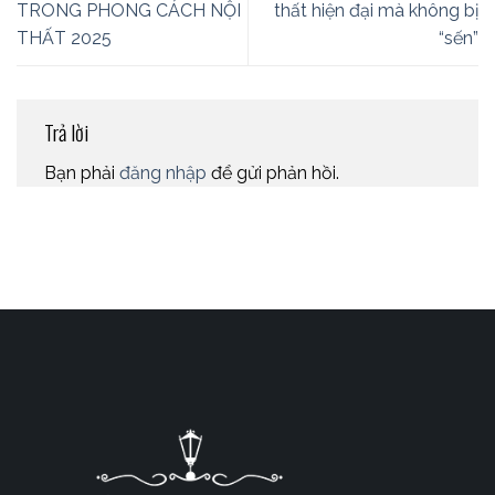
TRONG PHONG CÁCH NỘI
thất hiện đại mà không bị
THẤT 2025
“sến”
Trả lời
Bạn phải
đăng nhập
để gửi phản hồi.