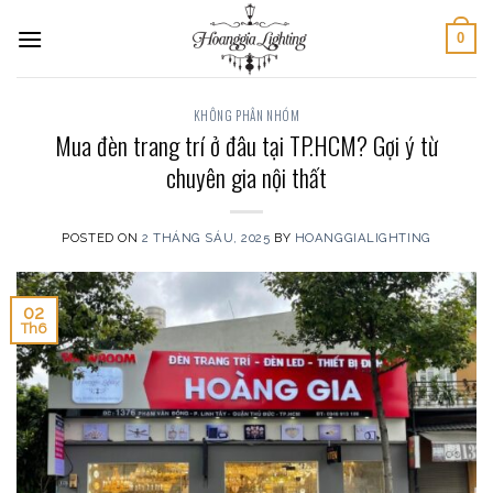
Skip
0
to
content
KHÔNG PHÂN NHÓM
Mua đèn trang trí ở đâu tại TP.HCM? Gợi ý từ
chuyên gia nội thất
POSTED ON
2 THÁNG SÁU, 2025
BY
HOANGGIALIGHTING
02
Th6