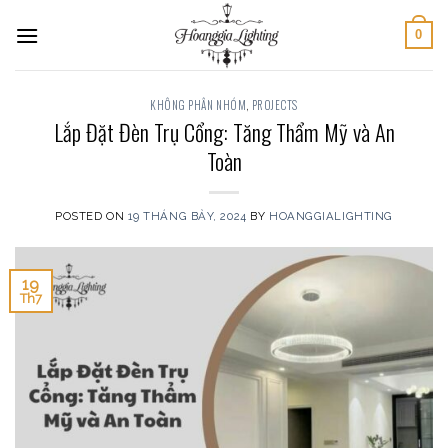
Skip
0
to
content
KHÔNG PHÂN NHÓM
,
PROJECTS
Lắp Đặt Đèn Trụ Cổng: Tăng Thẩm Mỹ và An
Toàn
POSTED ON
19 THÁNG BẢY, 2024
BY
HOANGGIALIGHTING
19
Th7