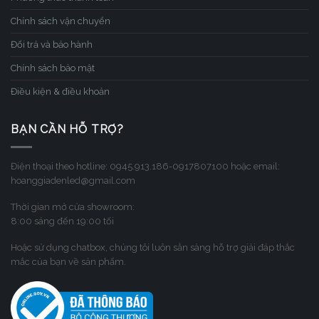
Chính sách vận chuyển
Đổi trả và bảo hành
Chính sách bảo mật
Điều kiện & điều khoản
BẠN CẦN HỖ TRỢ?
Điện thoại theo hotline: 0945.913.186-0917807100 hoặc email:
hoanggiadenled@gmail.com
Thời gian mở cửa showroom:
8:00 sáng đến 19:00 tối
Hoặc sử dụng chatbox, chúng tôi luôn sẳn sàng hỗ trợ giải đáp thắc
mắc của bạn về sản phẩm.