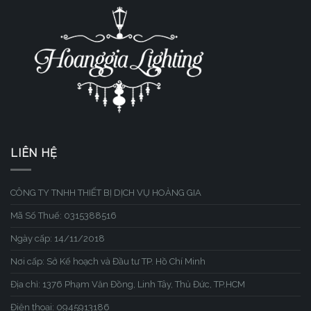
LIÊN HỆ
CÔNG TY TNHH THIẾT BỊ DỊCH VỤ HOÀNG GIA
Mã Số Thuế: 0315388516
Ngày cấp: 14/11/2018
Nơi cấp: Sở Kế hoạch và Đầu tư TP. Hồ Chí Minh
Địa chỉ: 1376 Phạm Văn Đồng, Linh Tây, Thủ Đức, TP.HCM
Điện thoại: 0945913186