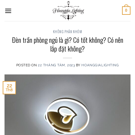
Skip
0
to
content
KHÔNG PHÂN NHÓM
Đèn trần phòng ngủ là gì? Có tốt không? Có nên
lắp đặt không?
POSTED ON
22 THÁNG TÁM, 2023
BY
HOANGGIALIGHTING
22
Th8