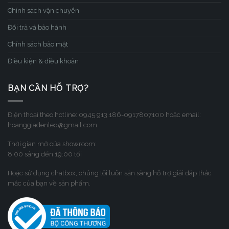
Chính sách vận chuyển
Đổi trả và bảo hành
Chính sách bảo mật
Điều kiện & điều khoản
BẠN CẦN HỖ TRỢ?
Điện thoại theo hotline: 0945.913.186-0917807100 hoặc email:
hoanggiadenled@gmail.com
Thời gian mở cửa showroom:
8:00 sáng đến 19:00 tối
Hoặc sử dụng chatbox, chúng tôi luôn sẳn sàng hỗ trợ giải đáp thắc
mắc của bạn về sản phẩm.