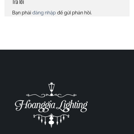
Trả lời
Bạn phải
đăng nhập
để gửi phản hồi.