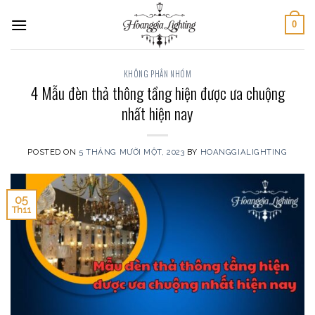
Skip
0
to
content
KHÔNG PHÂN NHÓM
4 Mẫu đèn thả thông tầng hiện được ưa chuộng
nhất hiện nay
POSTED ON
5 THÁNG MƯỜI MỘT, 2023
BY
HOANGGIALIGHTING
05
Th11