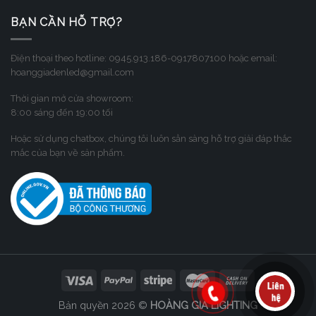
BẠN CẦN HỖ TRỢ?
Điện thoại theo hotline: 0945.913.186-0917807100 hoặc email:
hoanggiadenled@gmail.com
Thời gian mở cửa showroom:
8:00 sáng đến 19:00 tối
Hoặc sử dụng chatbox, chúng tôi luôn sẳn sàng hỗ trợ giải đáp thắc
mắc của bạn về sản phẩm.
Bản quyền 2026 ©
HOÀNG GIA LIGHTING