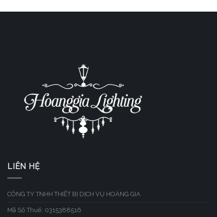
LIÊN HỆ
CÔNG TY TNHH THIẾT BỊ DỊCH VỤ HOÀNG GIA
Mã Số Thuế: 0315388516