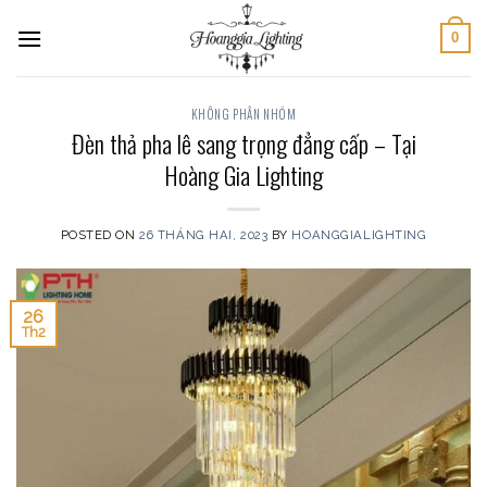
Skip
0
to
content
KHÔNG PHÂN NHÓM
Đèn thả pha lê sang trọng đẳng cấp – Tại
Hoàng Gia Lighting
POSTED ON
26 THÁNG HAI, 2023
BY
HOANGGIALIGHTING
26
Th2