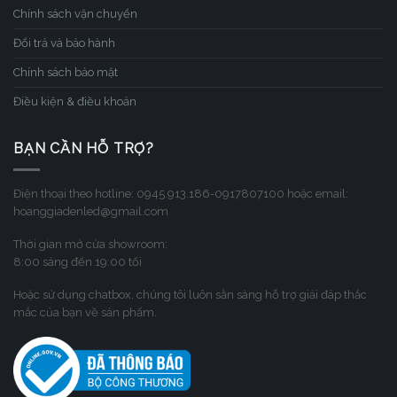
Chính sách vận chuyển
Đổi trả và bảo hành
Chính sách bảo mật
Điều kiện & điều khoản
BẠN CẦN HỖ TRỢ?
Điện thoại theo hotline: 0945.913.186-0917807100 hoặc email:
hoanggiadenled@gmail.com
Thời gian mở cửa showroom:
8:00 sáng đến 19:00 tối
Hoặc sử dụng chatbox, chúng tôi luôn sẳn sàng hỗ trợ giải đáp thắc
mắc của bạn về sản phẩm.