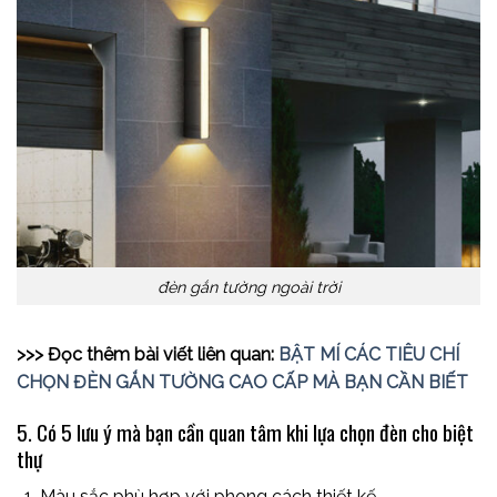
đèn gắn tường ngoài trời
>>> Đọc thêm bài viết liên quan:
BẬT MÍ CÁC TIÊU CHÍ
CHỌN ĐÈN GẮN TƯỜNG CAO CẤP MÀ BẠN CẦN BIẾT
5. Có 5 lưu ý mà bạn cần quan tâm khi lựa chọn đèn cho biệt
thự
Màu sắc phù hợp với phong cách thiết kế.