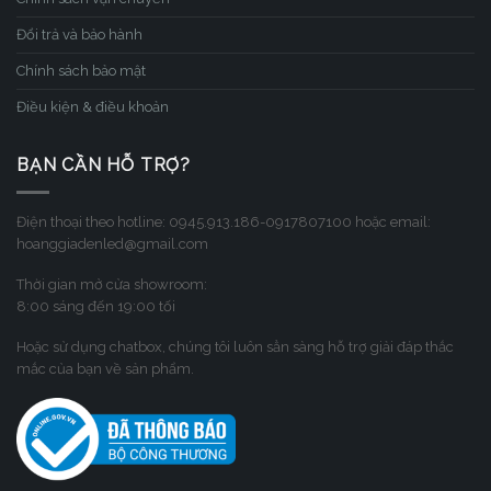
Đổi trả và bảo hành
Chính sách bảo mật
Điều kiện & điều khoản
BẠN CẦN HỖ TRỢ?
Điện thoại theo hotline: 0945.913.186-0917807100 hoặc email:
hoanggiadenled@gmail.com
Thời gian mở cửa showroom:
8:00 sáng đến 19:00 tối
Hoặc sử dụng chatbox, chúng tôi luôn sẳn sàng hỗ trợ giải đáp thắc
mắc của bạn về sản phẩm.