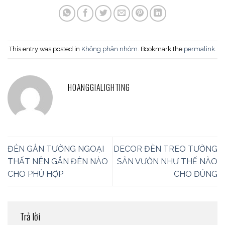
This entry was posted in
Không phân nhóm
. Bookmark the
permalink
.
HOANGGIALIGHTING
ĐÈN GẮN TƯỜNG NGOẠI
DECOR ĐÈN TREO TƯỜNG
THẤT NÊN GẮN ĐÈN NÀO
SÂN VƯỜN NHƯ THẾ NÀO
CHO PHÙ HỢP
CHO ĐÚNG
Trả lời