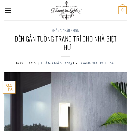
Skip
0
to
content
KHÔNG PHÂN NHÓM
ĐÈN GẮN TƯỜNG TRANG TRÍ CHO NHÀ BIỆT
THỰ
POSTED ON
4 THÁNG NĂM, 2023
BY
HOANGGIALIGHTING
04
Th5