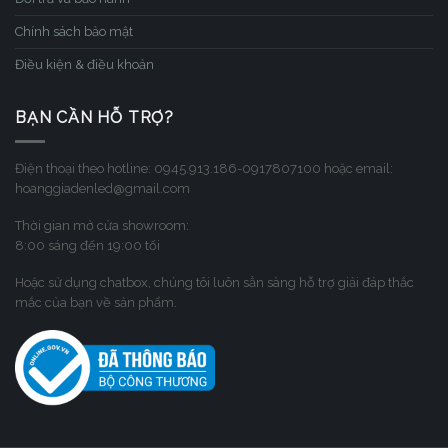
Chính sách bảo mật
Điều kiện & điều khoản
BẠN CẦN HỖ TRỢ?
Điện thoại theo hotline: 0945.913.186-0917807100 hoặc email:
hoanggiadenled@gmail.com
Thời gian mở cửa showroom:
8:00 sáng đến 19:00 tối
Hoặc sử dụng chatbox, chúng tôi luôn sẳn sàng hỗ trợ giải đáp thắc
mắc của bạn về sản phẩm.