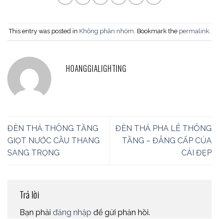
This entry was posted in
Không phân nhóm
. Bookmark the
permalink
.
HOANGGIALIGHTING
ĐÈN THẢ THÔNG TẦNG
ĐÈN THẢ PHA LÊ THÔNG
GIỌT NƯỚC CẦU THANG
TẦNG – ĐẲNG CẤP CỦA
SANG TRỌNG
CÁI ĐẸP
Trả lời
Bạn phải
đăng nhập
để gửi phản hồi.