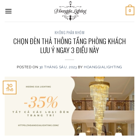
Skip
0
to
content
KHÔNG PHÂN NHÓM
CHỌN ĐÈN THẢ THÔNG TẦNG PHÒNG KHÁCH
LƯU Ý NGAY 3 ĐIỀU NÀY
POSTED ON
30 THÁNG SÁU, 2023
BY
HOANGGIALIGHTING
30
Th6