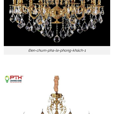
Đen-chum-pha-le-phong-khách-1