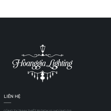
LIÊN HỆ
CÔNG TY TNHH THIẾT BỊ DỊCH VỤ HOÀNG GIA