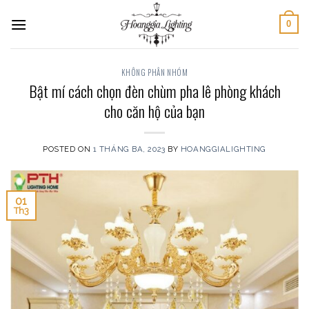
Skip
0
to
content
KHÔNG PHÂN NHÓM
Bật mí cách chọn đèn chùm pha lê phòng khách
cho căn hộ của bạn
POSTED ON
1 THÁNG BA, 2023
BY
HOANGGIALIGHTING
01
Th3