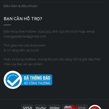
Điều kiện & điều khoản
BẠN CẦN HỖ TRỢ?
Điện thoại theo hotline: 0945.913.186-0917807100 hoặc email:
hoanggiadenled@gmail.com
Thời gian mở cửa showroom:
8:00 sáng đến 19:00 tối
Hoặc sử dụng chatbox, chúng tôi luôn sẳn sàng hỗ trợ giải đáp thắc
mắc của bạn về sản phẩm.