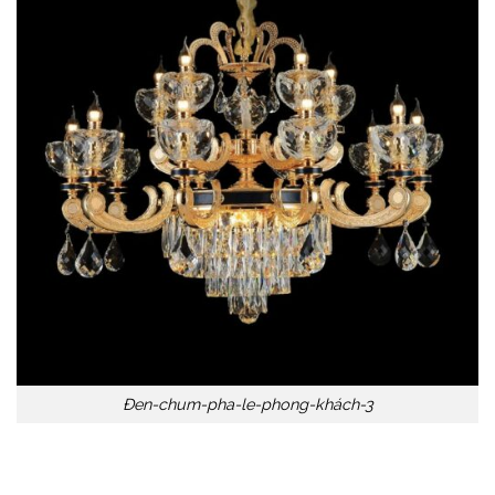
Đen-chum-pha-le-phong-khách-3